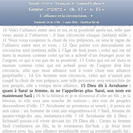
Torah - תורה
Français
Samuel Cahen
▼
▼
▼
alliance perpétuelle ; d’être Dieu pour toi, ainsi qu’à ta postérité ;
Genèse - בראשית
ch. 17
v. 15
8
Je te donnerai et je donnerai à tes descendants, après toi, le pays de
▼
▼
▼
ton séjour, tout le pays de Kenââne ; un héritage perpétuel, je serai
L'alliance et la circoncision. -
▼
aussi pour eux Dieu.
9
Dieu dit à Avrahame : toi, observe mon
Vendredi 24 Av 5786 - 7 août 2026 - Shabbat Re'eh
alliance, toi et ta postérité après toi, jusqu’aux générations futures.
10
Voici l’alliance entre moi et toi, et ta postérité après toi, telle que
vous aurez à l’observer : il faut circoncire chaque (enfant) mâle ;
11
Vous vous couperez la chair de vos prépuces, ce sera le signe de
l’alliance entre moi et vous ;
12
Que parmi vos descendants on
circoncise tout (enfant) mâle à l’âge de huit jours ; celui qui est né
dans la maison comme celui qu’on a acheté d’un étranger pour de
l’argent, et qui n’est pas de ta postérité.
13
Celui qui est né dans ta
maison comme celui qui est acheté pour de l’argent doit être
circoncis, afin que mon alliance soit à votre chair une alliance
perpétuelle ;
14
Un homme non circoncis, celui qui n’aurait pas
coupé la chair de son prépuce, une telle personne sera retranchée de
son peuple, elle a rompu mon alliance.
15
Dieu dit à Avrahame :
quant à Saraï ta femme, tu ne l’appelleras plus Saraï, son nom est
maintenant Sarâ ;
16
Je la bénirai et je te donnerai d’elle un fils ; je la
bénirai, et elle sera une souche de nations ; des rois de peuples
descendront d’elle.
17
Avrahame se prosterna et sourit ; il pensa en
son cœur : un homme de cent ans engendrera-t-il ? Sarâ, femme de
quatre-vingt-dix ans, enfantera-t-elle ?
18
Avrahame dit à Dieu :
Iichmaël puisse-t-il vivre devant toi
19
Dieu dit : Certes ta femme
Sarâ t’enfantera un fils, tu le nommeras Iits’hak ; je ferai mon
alliance avec lui, une alliance perpétuelle pour sa postérité après lui ;