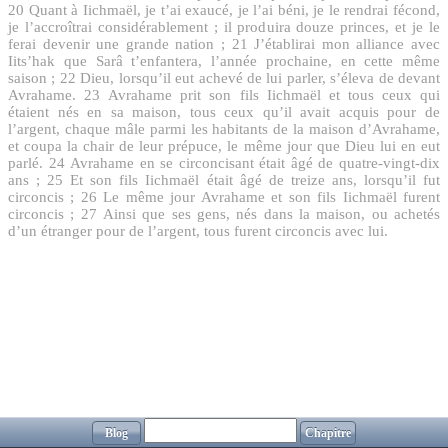
20
Quant à Iichmaël, je t’ai exaucé, je l’ai béni, je le rendrai fécond,
je l’accroîtrai considérablement ; il produira douze princes, et je le
ferai devenir une grande nation ;
21
J’établirai mon alliance avec
Iits’hak que Sarâ t’enfantera, l’année prochaine, en cette même
saison ;
22
Dieu, lorsqu’il eut achevé de lui parler, s’éleva de devant
Avrahame.
23
Avrahame prit son fils Iichmaël et tous ceux qui
étaient nés en sa maison, tous ceux qu’il avait acquis pour de
l’argent, chaque mâle parmi les habitants de la maison d’Avrahame,
et coupa la chair de leur prépuce, le même jour que Dieu lui en eut
parlé.
24
Avrahame en se circoncisant était âgé de quatre-vingt-dix
ans ;
25
Et son fils Iichmaël était âgé de treize ans, lorsqu’il fut
circoncis ;
26
Le même jour Avrahame et son fils Iichmaël furent
circoncis ;
27
Ainsi que ses gens, nés dans la maison, ou achetés
d’un étranger pour de l’argent, tous furent circoncis avec lui.
Blog
Chapitre