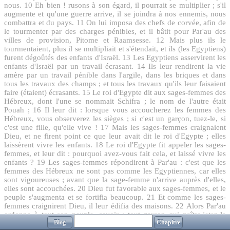
nous.
10
Eh bien ! rusons à son égard, il pourrait se multiplier ; s'il
augmente et qu'une guerre arrive, il se joindra à nos ennemis, nous
combattra et du pays.
11
On lui imposa des chefs de corvée, afin de
le tourmenter par des charges pénibles, et il bâtit pour Par'au des
villes de provision, Pitome et Raamsesse.
12
Mais plus ils le
tourmentaient, plus il se multipliait et s'étendait, et ils (les Egyptiens)
furent dégoûtés des enfants d'Israël.
13
Les Egyptiens asservirent les
enfants d'Israël par un travail écrasant.
14
Ils leur rendirent la vie
amère par un travail pénible dans l'argile, dans les briques et dans
tous les travaux des champs ; et tous les travaux qu'ils leur faisaient
faire (étaient) écrasants.
15
Le roi d'Egypte dit aux sages-femmes des
Hébreux, dont l'une se nommait Schifra ; le nom de l'autre était
Pouah ;
16
Il leur dit : lorsque vous accoucherez les femmes des
Hébreux, vous observerez les sièges ; si c'est un garçon, tuez-le, si
c'est une fille, qu'elle vive !
17
Mais les sages-femmes craignaient
Dieu, et ne firent point ce que leur avait dit le roi d'Egypte ; elles
laissèrent vivre les enfants.
18
Le roi d'Egypte fit appeler les sages-
femmes, et leur dit : pourquoi avez-vous fait cela, et laissé vivre les
enfants ?
19
Les sages-femmes répondirent à Par'au : c'est que les
femmes des Hébreux ne sont pas comme les Egyptiennes, car elles
sont vigoureuses ; avant que la sage-femme n'arrive auprès d'elles,
elles sont accouchées.
20
Dieu fut favorable aux sages-femmes, et le
peuple s'augmenta et se fortifia beaucoup.
21
Et comme les sages-
femmes craignirent Dieu, il leur édifia des maisons.
22
Alors Par'au
ordonna à tout son peuple, savoir : tout garçon qui naîtra,jetez-le
Blog
Chapitre
dans le fleuve, et toute fille, laissez-la vivre.