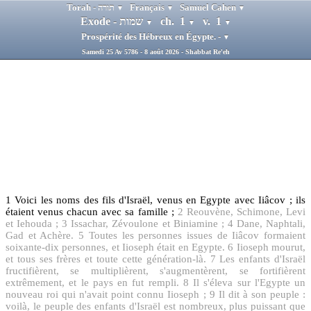
Torah - תורה
Français
Samuel Cahen
▼
▼
▼
Exode - שמות
ch. 1
v. 1
▼
▼
▼
Prospérité des Hébreux en Égypte. -
▼
Samedi 25 Av 5786 - 8 août 2026 - Shabbat Re'eh
1
Voici les noms des fils d'Israël, venus en Egypte avec Iiâcov ; ils
étaient venus chacun avec sa famille ;
2
Reouvène, Schimone, Levi
et Iehouda ;
3
Issachar, Zévoulone et Biniamine ;
4
Dane, Naphtali,
Gad et Achère.
5
Toutes les personnes issues de Iiâcov formaient
soixante-dix personnes, et Iioseph était en Egypte.
6
Iioseph mourut,
et tous ses frères et toute cette génération-là.
7
Les enfants d'Israël
fructifièrent, se multiplièrent, s'augmentèrent, se fortifièrent
extrêmement, et le pays en fut rempli.
8
Il s'éleva sur l'Egypte un
nouveau roi qui n'avait point connu Iioseph ;
9
Il dit à son peuple :
voilà, le peuple des enfants d'Israël est nombreux, plus puissant que