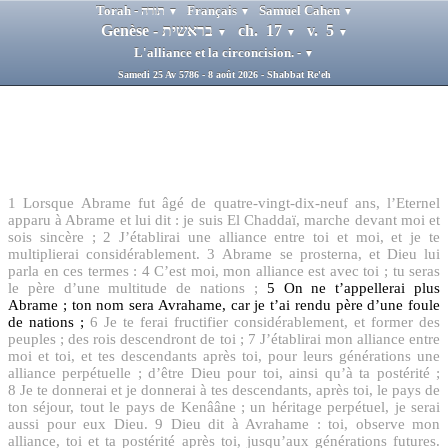
Torah - תורה
Français
Samuel Cahen
▼
▼
▼
Genèse - בראשית
ch. 17
v. 5
▼
▼
▼
L'alliance et la circoncision. -
▼
Samedi 25 Av 5786 - 8 août 2026 - Shabbat Re'eh
1
Lorsque Abrame fut âgé de quatre-vingt-dix-neuf ans, l’Eternel
apparu à Abrame et lui dit : je suis El Chaddaï, marche devant moi et
sois sincère ;
2
J’établirai une alliance entre toi et moi, et je te
multiplierai considérablement.
3
Abrame se prosterna, et Dieu lui
parla en ces termes :
4
C’est moi, mon alliance est avec toi ; tu seras
le père d’une multitude de nations ;
5
On ne t’appellerai plus
Abrame ; ton nom sera Avrahame, car je t’ai rendu père d’une foule
de nations ;
6
Je te ferai fructifier considérablement, et former des
peuples ; des rois descendront de toi ;
7
J’établirai mon alliance entre
moi et toi, et tes descendants après toi, pour leurs générations une
alliance perpétuelle ; d’être Dieu pour toi, ainsi qu’à ta postérité ;
8
Je te donnerai et je donnerai à tes descendants, après toi, le pays de
ton séjour, tout le pays de Kenââne ; un héritage perpétuel, je serai
aussi pour eux Dieu.
9
Dieu dit à Avrahame : toi, observe mon
alliance, toi et ta postérité après toi, jusqu’aux générations futures.