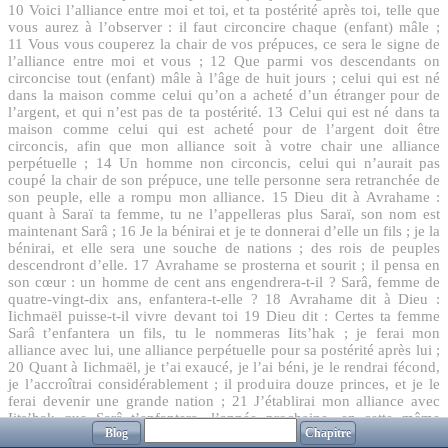
10
Voici l’alliance entre moi et toi, et ta postérité après toi, telle que
vous aurez à l’observer : il faut circoncire chaque (enfant) mâle ;
11
Vous vous couperez la chair de vos prépuces, ce sera le signe de
l’alliance entre moi et vous ;
12
Que parmi vos descendants on
circoncise tout (enfant) mâle à l’âge de huit jours ; celui qui est né
dans la maison comme celui qu’on a acheté d’un étranger pour de
l’argent, et qui n’est pas de ta postérité.
13
Celui qui est né dans ta
maison comme celui qui est acheté pour de l’argent doit être
circoncis, afin que mon alliance soit à votre chair une alliance
perpétuelle ;
14
Un homme non circoncis, celui qui n’aurait pas
coupé la chair de son prépuce, une telle personne sera retranchée de
son peuple, elle a rompu mon alliance.
15
Dieu dit à Avrahame :
quant à Saraï ta femme, tu ne l’appelleras plus Saraï, son nom est
maintenant Sarâ ;
16
Je la bénirai et je te donnerai d’elle un fils ; je la
bénirai, et elle sera une souche de nations ; des rois de peuples
descendront d’elle.
17
Avrahame se prosterna et sourit ; il pensa en
son cœur : un homme de cent ans engendrera-t-il ? Sarâ, femme de
quatre-vingt-dix ans, enfantera-t-elle ?
18
Avrahame dit à Dieu :
Iichmaël puisse-t-il vivre devant toi
19
Dieu dit : Certes ta femme
Sarâ t’enfantera un fils, tu le nommeras Iits’hak ; je ferai mon
alliance avec lui, une alliance perpétuelle pour sa postérité après lui ;
20
Quant à Iichmaël, je t’ai exaucé, je l’ai béni, je le rendrai fécond,
je l’accroîtrai considérablement ; il produira douze princes, et je le
ferai devenir une grande nation ;
21
J’établirai mon alliance avec
Iits’hak que Sarâ t’enfantera, l’année prochaine, en cette même
Blog
Chapitre
saison ;
22
Dieu, lorsqu’il eut achevé de lui parler, s’éleva de devant