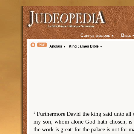
Corpus biblique
▼
Anglais
King James Bible
▼
▼
Furthermore David the king said unto all
1
my son, whom alone God hath chosen, is 
the work is great: for the palace is not fo