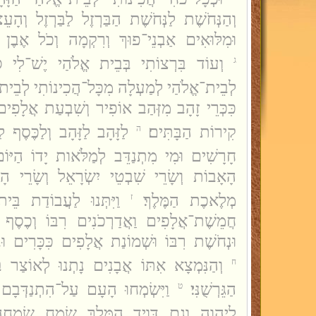
וְהַנְּחֹשֶׁת לַנְּחֹשֶׁת הַבַּרְזֶל לַבַּרְזֶל וְה
וּמִלּוּאִים אַבְנֵי־פוּךְ וְרִקְמָה וְכֹל אֶבֶן יְ
וְעוֹד בִּרְצוֹתִי בְּבֵית אֱלֹהַי יֶשׁ־לִי סְ
ג
לְבֵית־אֱלֹהַי לְמַעְלָה מִכָּל־הֲכִינוֹתִי לְבֵית ה
כִּכְּרֵי זָהָב מִזְּהַב אוֹפִיר וְשִׁבְעַת אֲלָפִים
קִירוֹת הַבָּתִּים׃
לַזָּהָב לַזָּהָב וְלַכֶּסֶף 
ה
חָרָשִׁים וּמִי מִתְנַדֵּב לְמַלֹּאות יָדוֹ הַיּוֹ
הָאָבוֹת וְשָׂרֵי שִׁבְטֵי יִשְׂרָאֵל וְשָׂרֵי הָא
מְלֶאכֶת הַמֶּלֶךְ׃
וַיִּתְּנוּ לַעֲבוֹדַת בֵּ
ז
חֲמֵשֶׁת־אֲלָפִים וַאֲדַרְכֹנִים רִבּוֹ וְכֶסֶף
וּנְחֹשֶׁת רִבּוֹ וּשְׁמוֹנַת אֲלָפִים כִּכָּרִים וּ
וְהַנִּמְצָא אִתּוֹ אֲבָנִים נָתְנוּ לְאוֹצַר 
ח
הַגֵּרְשֻׁנִּי׃
וַיִּשְׂמְחוּ הָעָם עַל־הִתְנַדְּבָם 
ט
לַיהוָה וְגַם דָּוִיד הַמֶּלֶךְ שָׂמַח שִׂמְחָה