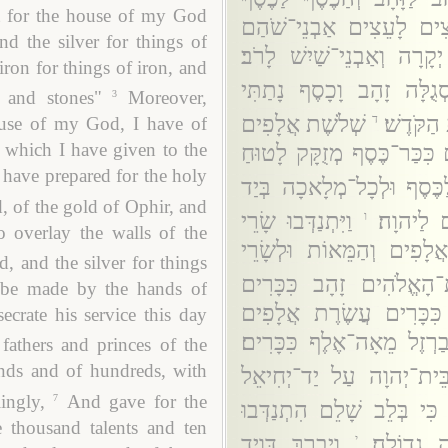
t for the house of my God
ָעֵצִים לָעֵצִים אַבְנֵי־שֹׁהַם
d the silver for things of
קָרָה וְאַבְנֵי־שַׁיִשׁ לָרֹב׃
 iron for things of iron, and
גֻלָּה זָהָב וָכָסֶף נָתַתִּי
 and stones"
Moreover,
3
ַקֹּדֶשׁ׃
שְׁלֹשֶׁת אֲלָפִים
ד
ouse of my God, I have of
 which I have given to the
 כִּכַּר־כֶּסֶף מְזֻקָּק לָטוּחַ
 have prepared for the holy
לַכֶּסֶף וּלְכָל־מְלָאכָה בְּיַד
, of the gold of Ophir, and
ם לַיהוָה׃
וַיִּתְנַדְּבוּ שָׂרֵי
ו
to overlay the walls of the
ֲלָפִים וְהַמֵּאוֹת וּלְשָׂרֵי
, and the silver for things
ית־הָאֱלֹהִים זָהָב כִּכָּרִים
o be made by the hands of
 כִּכָּרִים עֲשֶׂרֶת אֲלָפִים
ecrate his service this day
בַרְזֶל מֵאָה־אֶלֶף כִּכָּרִים׃
fathers and princes of the
sands and of hundreds, with
בֵּית־יְהוָה עַל יַד־יְחִיאֵל
ingly,
And gave for the
7
כִּי בְּלֵב שָׁלֵם הִתְנַדְּבוּ
 thousand talents and ten
 גְדוֹלָה׃
וַיְבָרֶךְ דָּוִיד
י