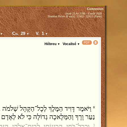
Connexion
Jeudi 23 Av 5786 - 6 août 2026
Shabbat Re'eh (8 août): 21h03 - 22h12 (Paris)
Ch. 29
V. 1
▼
▼
▼
Hébreu
Vocalisé
▼
▼
וַיֹּאמֶר דָּוִיד הַמֶּלֶךְ לְכָל־הַקָּהָל שְׁלֹמֹה 
א
נַעַר וָרָךְ וְהַמְּלָאכָה גְדוֹלָה כִּי לֹא לְאָדָם 
וּכְכָל־כֹּחִי הֲכִינוֹתִי לְבֵית־אֱלֹהַי הַזָּה
ב