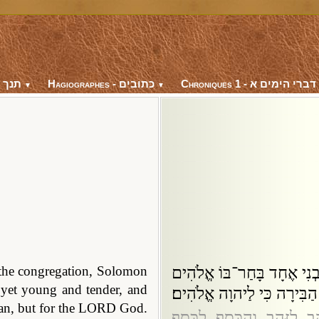
Chroniques 1 - דברי הימים א
Hagiographes - כתובים
Bible - תנך
▼
▼
בְנִי אֶחָד בָּחַר־בּוֹ אֱלֹהִים
 the congregation, Solomon
yet young and tender, and
הַבִּירָה כִּי לַיהוָה אֱלֹהִים׃
r man, but for the LORD God.
ָב לַזָּהָב וְהַכֶּסֶף לַכֶּסֶף