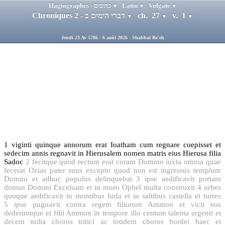
Hagiographes - כתובים
Latin
Vulgate
▼
▼
▼
Chroniques 2 - דברי הימים ב
ch. 27
v. 1
▼
▼
▼
Jeudi 23 Av 5786 - 6 août 2026 - Shabbat Re'eh
1
viginti quinque annorum erat Ioatham cum regnare coepisset et
sedecim annis regnavit in Hierusalem nomen matris eius Hierusa filia
Sadoc
2
fecitque quod rectum erat coram Domino iuxta omnia quae
fecerat Ozias pater suus excepto quod non est ingressus templum
Domini et adhuc populus delinquebat
3
ipse aedificavit portam
domus Domini Excelsam et in muro Ophel multa construxit
4
urbes
quoque aedificavit in montibus Iuda et in saltibus castella et turres
5
ipse pugnavit contra regem filiorum Ammon et vicit eos
dederuntque ei filii Ammon in tempore illo centum talenta argenti et
decem milia choros tritici ac totidem choros hordei haec ei