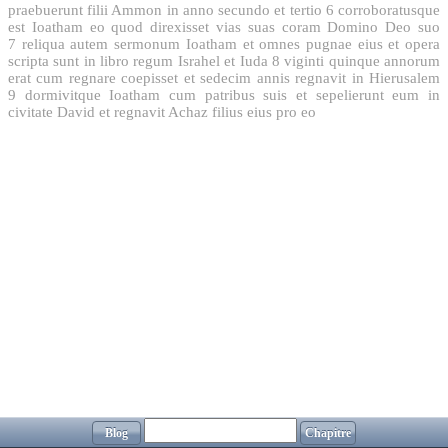
praebuerunt filii Ammon in anno secundo et tertio
6
corroboratusque
est Ioatham eo quod direxisset vias suas coram Domino Deo suo
7
reliqua autem sermonum Ioatham et omnes pugnae eius et opera
scripta sunt in libro regum Israhel et Iuda
8
viginti quinque annorum
erat cum regnare coepisset et sedecim annis regnavit in Hierusalem
9
dormivitque Ioatham cum patribus suis et sepelierunt eum in
civitate David et regnavit Achaz filius eius pro eo
Blog
Chapitre