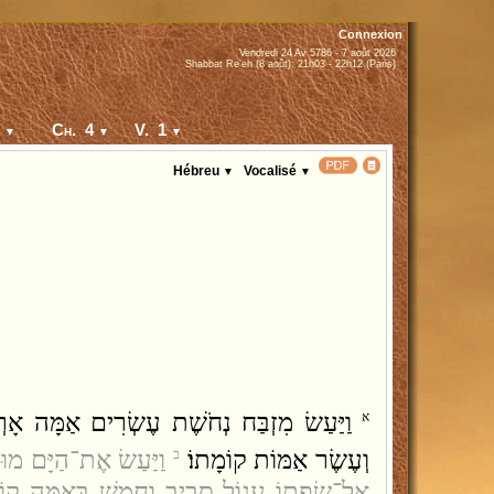
Connexion
Vendredi 24 Av 5786 - 7 août 2026
Shabbat Re'eh (8 août): 21h03 - 22h12 (Paris)
roniques 2 - דברי הימים ב
Ch. 4
V. 1
▼
▼
▼
Hébreu
Vocalisé
▼
▼
וַיַּעַשׂ מִזְבַּח נְחֹשֶׁת עֶשְׂרִים אַמָּה אָרְכ
א
וְעֶשֶׂר אַמּוֹת קוֹמָתוֹ׃
וַיַּעַשׂ אֶת־הַיָּם מוּ
ב
אֶל־שְׂפָתוֹ עָגוֹל סָבִיב וְחָמֵשׁ בָּאַמָּה קוֹמָ