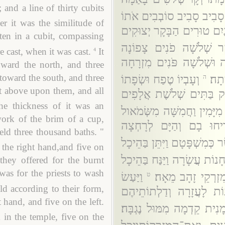
 and a line of thirty cubits
 סָבִיב סָבִיב סוֹבְבִים אֹתוֹ
r it was the similitude of
יִם טוּרִים הַבָּקָר יְצוּקִים
ten in a cubit, compassing
ר שְׁלֹשָׁה פֹנִים צָפוֹנָה
 cast, when it was cast.
It
4
ָה וּשְׁלֹשָׁה פֹּנִים מִזְרָחָה
ward the north, and three
toward the south, and three
תָה׃
וְעָבְיוֹ טֶפַח וּשְׂפָתוֹ
ה
et above upon them, and all
יק בַּתִּים שְׁלֹשֶׁת אֲלָפִים
he thickness of it was an
ה מִיָּמִין וַחֲמִשָּׁה מִשְּׂמֹאול
work of the brim of a cup,
חוּ בָם וְהַיָּם לְרָחְצָה
held three thousand baths. "
כְּמִשְׁפָּטָם וַיִּתֵּן בַּהֵיכָל
 the right hand,and five on
ְחָנוֹת עֲשָׂרָה וַיַּנַּח בַּהֵיכָל
they offered for the burnt
was for the priests to wash
מִזְרְקֵי זָהָב מֵאָה׃
וַיַּעַשׂ
ט
d according to their form,
וֹת לָעֲזָרָה וְדַלְתוֹתֵיהֶם
 hand, and five on the left.
ָנִית קֵדְמָה מִמּוּל נֶגְבָּה׃
 in the temple, five on the