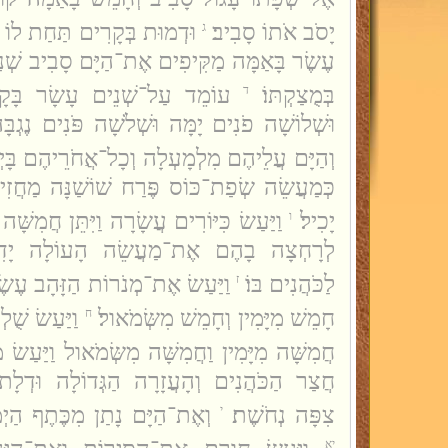
יָסֹב אֹתוֹ סָבִיב׃
וּדְמוּת בְּקָרִים תַּחַת לוֹ
ג
עֶשֶׂר בָּאַמָּה מַקִּיפִים אֶת־הַיָּם סָבִיב שְׁנַ
בְּמֻצַקְתּוֹ׃
עוֹמֵד עַל־שְׁנֵים עָשָׂר בָּקָ
ד
וּשְׁלוֹשָׁה פֹנִים יָמָּה וּשְׁלֹשָׁה פֹּנִים נֶגְבּ
וְהַיָּם עֲלֵיהֶם מִלְמָעְלָה וְכָל־אֲחֹרֵיהֶם בָּיְ
כְּמַעֲשֵׂה שְׂפַת־כּוֹס פֶּרַח שׁוֹשַׁנָּה מַחֲזִ
יָכִיל׃
וַיַּעַשׂ כִּיּוֹרִים עֲשָׂרָה וַיִּתֵּן חֲמִשָּׁ
ו
לְרָחְצָה בָהֶם אֶת־מַעֲשֵׂה הָעוֹלָה יָדִי
לַכֹּהֲנִים בּוֹ׃
וַיַּעַשׂ אֶת־מְנֹרוֹת הַזָּהָב עֶשֶׂר 
ז
חָמֵשׁ מִיָּמִין וְחָמֵשׁ מִשְּׂמֹאול׃
וַיַּעַשׂ שֻׁל
ח
חֲמִשָּׁה מִיָּמִין וַחֲמִשָּׁה מִשְּׂמֹאול וַיַּעַשׂ 
חֲצַר הַכֹּהֲנִים וְהָעֲזָרָה הַגְּדוֹלָה וּדְלָת
צִפָּה נְחֹשֶׁת׃
וְאֶת־הַיָּם נָתַן מִכֶּתֶף הַיְמ
י
יא