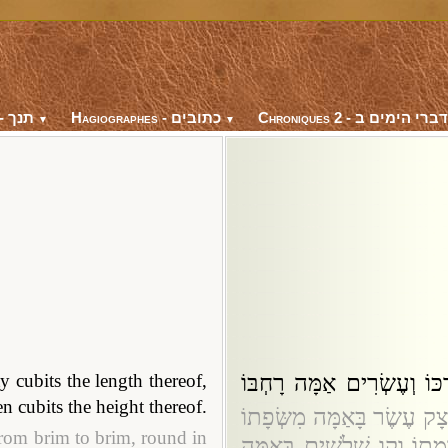
Ch
Hagiographes - כתובים
Bible - תנך
▼
▼
ּוֹ וְעֶשְׂרִים אַמָּה רָחְבּוֹ
 cubits the length thereof,
n cubits the height thereof.
צָק עֶשֶׂר בָּאַמָּה מִשְּׂפָתוֹ
from brim to brim, round in
תוֹ וְקָו שְׁלֹשִׁים בָּאַמָּה