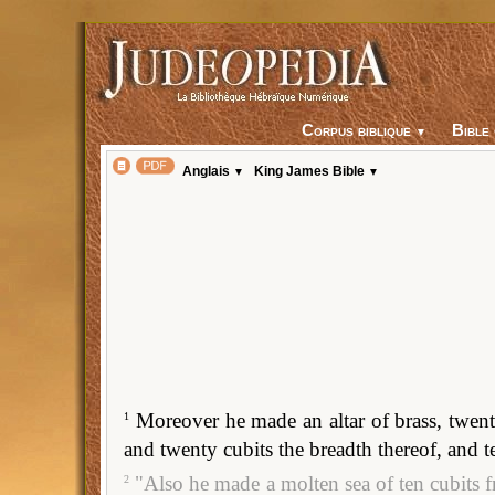
Corpus biblique
▼
Anglais
King James Bible
▼
▼
Moreover he made an altar of brass, twenty
1
and twenty cubits the breadth thereof, and te
"Also he made a molten sea of ten cubits 
2