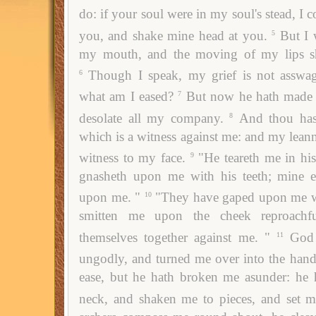
do: if your soul were in my soul's stead, I
you, and shake mine head at you.
But I 
5
my mouth, and the moving of my lips sh
Though I speak, my grief is not asswag
6
what am I eased?
But now he hath made 
7
desolate all my company.
And thou hast
8
which is a witness against me: and my leann
witness to my face.
"He teareth me in hi
9
gnasheth upon me with his teeth; mine 
upon me. "
"They have gaped upon me wi
10
smitten me upon the cheek reproachfu
themselves together against me. "
God 
11
ungodly, and turned me over into the hand
ease, but he hath broken me asunder: he
neck, and shaken me to pieces, and set m