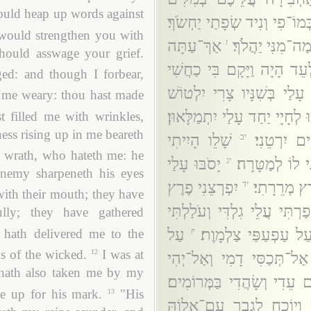
 could heap up words against
מוֹ־פִי וְנִיד שְׂפָתַי יַחְשֹׂךְ׃
would strengthen you with
ה־מִנִּי יַהֲלֹךְ׃
אַךְ־עַתָּה
ז
ould asswage your grief.
ְעֵד הָיָה וַיָּקָם בִּי כַחֲשִׁי
ed: and though I forbear,
עָלַי בְּשִׁנָּיו צָרִי יִלְטוֹשׁ
me weary: thou hast made
 לְחָיָי יַחַד עָלַי יִתְמַלָּאוּן׃
 filled me with wrinkles,
ess rising up in me beareth
ם יִרְטֵנִי׃
שָׁלֵו הָיִיתִי
יב
s wrath, who hateth me: he
נִי לוֹ לְמַטָּרָה׃
יָסֹבּוּ עָלַי
יג
enemy sharpeneth his eyes
רֶץ מְרֵרָתִי׃
יִפְרְצֵנִי פֶרֶץ
יד
th their mouth; they have
רְתִּי עֲלֵי גִלְדִּי וְעֹלַלְתִּי
lly; they have gathered
עַל עַפְעַפַּי צַלְמָוֶת׃
עַל
hath delivered me to the
יז
s of the wicked.
I was at
12
ַל־תְּכַסִּי דָמִי וְאַל־יְהִי
 hath also taken me by my
 עֵדִי וְשָׂהֲדִי בַּמְּרוֹמִים׃
e up for his mark.
"His
13
וְיוֹכַח לְגֶבֶר עִם־אֱלוֹהַּ