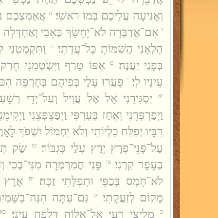
וְאָנִיעָה עֲלֵיכֶם בְּמוֹ רֹאשִׁי׃
אֲאַמִּצְכֶם בְּ
ה
אִם־אֲדַבְּרָה לֹא־יֵחָשֵׂךְ כְּאֵבִי וְאַחְדְּלָה מַ
ו
הֶלְאָנִי הֲשִׁמּוֹתָ כָּל־עֲדָתִי׃
וַתִּקְמְטֵנִי ל
ח
בְּפָנַי יַעֲנֶה׃
אַפּוֹ טָרַף וַיִּשְׂטְמֵנִי חָרַק 
ט
עֵינָיו לִי׃
פָּעֲרוּ עָלַי בְּפִיהֶם בְּחֶרְפָּה הִכּוּ
י
יַסְגִּירֵנִי אֵל אֶל עֲוִיל וְעַל־יְדֵי רְשָׁעִי
יא
וַיְפַרְפְּרֵנִי וְאָחַז בְּעָרְפִּי וַיְפַצְפְּצֵנִי וַיְקִימֵ
רַבָּיו יְפַלַּח כִּלְיוֹתַי וְלֹא יַחְמוֹל יִשְׁפֹּךְ לָאָ
עַל־פְּנֵי־פָרֶץ יָרֻץ עָלַי כְּגִבּוֹר׃
שַׂק תָּפַ
טו
בֶעָפָר קַרְנִי׃
פָּנַי חֳמַרְמְרָה מִנִּי־בֶכִי וְ
טז
לֹא־חָמָס בְּכַפָּי וּתְפִלָּתִי זַכָּה׃
אֶרֶץ א
יח
מָקוֹם לְזַעֲקָתִי׃
גַּם־עַתָּה הִנֵּה־בַשָּׁמַיִם
יט
מְלִיצַי רֵעָי אֶל־אֱלוֹהַ דָּלְפָה עֵינִי׃
כ
כא