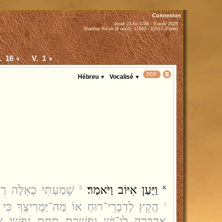
Connexion
Jeudi 23 Av 5786 - 6 août 2026
Shabbat Re'eh (8 août): 21h03 - 22h12 (Paris)
. 16
V. 1
▼
▼
Hébreu
Vocalisé
▼
▼
וַיַּעַן אִיּוֹב וַיֹּאמַר׃
שָׁמַעְתִּי כְאֵלֶּה רַב
א
ב
הֲקֵץ לְדִבְרֵי־רוּחַ אוֹ מַה־יַּמְרִיצְךָ כִּי 
ג
אֲדַבֵּרָה לוּ־יֵשׁ נַפְשְׁכֶם תַּחַת נַפְשִׁי אַ