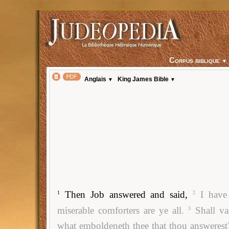
Corpus biblique
▼
Anglais
King James Bible
▼
▼
Then Job answered and said,
I have
1
2
miserable comforters are ye all.
Shall v
3
what emboldeneth thee that thou answerest