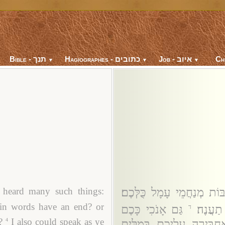
Bible - תנך
Hagiographes - כתובים
Job - איוב
Ch
▼
▼
▼
ּוֹת מְנַחֲמֵי עָמָל כֻּלְּכֶם׃
 heard many such things:
ain words have an end? or
תַעֲנֶה׃
גַּם אָנֹכִי כָּכֶם
ד
?
I also could speak as ye
4
חְבִּירָה עֲלֵיכֶם בְּמִלִּים