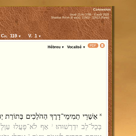
Connexion
Jeudi 23 Av 5786 - 6 août 2026
Shabbat Re'eh (8 août): 21h03 - 22h12 (Paris)
Ch. 119
V. 1
▼
▼
Hébreu
Vocalisé
▼
▼
אַשְׁרֵי תְמִימֵי־דָרֶךְ הַהֹלְכִים בְּתוֹרַת יְה
א
בְּכָל־לֵב יִדְרְשׁוּהוּ׃
אַף לֹא־פָעֲלוּ עַוְלָה 
ג
ה