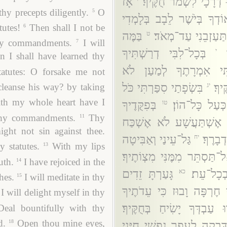
ּ דְרָכָי לִשְׁמֹר חֻקֶּיךָ׃
אָז
y precepts diligently.
O
5
ֹדְךָ בְּיֹשֶׁר לֵבָב בְּלָמְדִי
tutes!
Then shall I not be
6
ַעַזְבֵנִי עַד־מְאֹד׃
בַּמֶּה
ט
thy commandments.
I will
7
בְּכָל־לִבִּי דְרַשְׁתִּיךָ
י
n I shall have learned thy
ְתִּי אִמְרָתֶךָ לְמַעַן לֹא
tatutes: O forsake me not
יךָ׃
בִּשְׂפָתַי סִפַּרְתִּי כֹּל
יג
leanse his way? by taking
th my whole heart have I
כְּעַל כָּל־הוֹן׃
בְּפִקֻּדֶיךָ
טו
thy commandments.
Thy
11
ךָ אֶשְׁתַּעֲשָׁע לֹא אֶשְׁכַּח
ght not sin against thee.
בָרֶךָ׃
גַּל־עֵינַי וְאַבִּיטָה
יח
 statutes.
With my lips
13
תַּסְתֵּר מִמֶּנִּי מִצְוֹתֶיךָ׃
uth.
I have rejoiced in the
14
בְכָל־עֵת׃
גָּעַרְתָּ זֵדִים
כא
hes.
I will meditate in thy
15
 חֶרְפָּה וָבוּז כִּי עֵדֹתֶיךָ
I will delight myself in thy
 עַבְדְּךָ יָשִׂיחַ בְּחֻקֶּיךָ׃
Deal bountifully with thy
d.
Open thou mine eyes,
18
ָּבְקָה לֶעָפָר נַפְשִׁי חַיֵּנִי