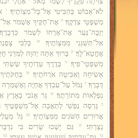
צִוִּיתָה פִקֻּדֶיךָ לִשְׁמֹר מְאֹד׃
אַחֲלַי יִכֹּנו
לֹא־אֵבוֹשׁ בְּהַבִּיטִי אֶל־כָּל־מִצְוֹתֶיךָ׃
או
ז
מִשְׁפְּטֵי צִדְקֶךָ׃
אֶת־חֻקֶּיךָ אֶשְׁמֹר אַל־תּ
ח
יְזַכֶּה־נַּעַר אֶת־אָרְחוֹ לִשְׁמֹר כִּדְבָרֶךָ׃
אַל־תַּשְׁגֵּנִי מִמִּצְוֹתֶיךָ׃
בְּלִבִּי צָפַנ
יא
אֶחֱטָא־לָךְ׃
בָּרוּךְ אַתָּה יְהוָה לַמְּדֵנִי חֻקֶּ
יב
מִשְׁפְּטֵי־פִיךָ׃
בְּדֶרֶךְ עֵדְוֹתֶיךָ שַׂשְׂתִּי 
יד
אָשִׂיחָה וְאַבִּיטָה אֹרְחֹתֶיךָ׃
בְּחֻקֹּתֶי
טז
דְּבָרֶךָ׃
גְּמֹל עַל־עַבְדְּךָ אֶחְיֶה וְאֶשְׁמְרָה דְ
יז
נִפְלָאוֹת מִתּוֹרָתֶךָ׃
גֵּר אָנֹכִי בָאָרֶץ אַל־
יט
גָּרְסָה נַפְשִׁי לְתַאֲבָה אֶל־מִשְׁפָּטֶיךָ 
כ
אֲרוּרִים הַשֹּׁגִים מִמִּצְוֹתֶיךָ׃
גַּל מֵעָלַי
כב
נָצָרְתִּי׃
גַּם יָשְׁבוּ שָׂרִים בִּי נִדְבָּרוּ
כג
גַּם־עֵדֹתֶיךָ שַׁעֲשֻׁעָי אַנְשֵׁי עֲצָתִי׃
ד
כד
כה