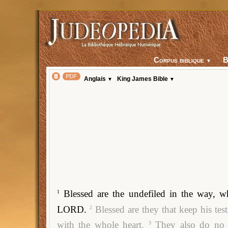
Corpus biblique
▼
Anglais
King James Bible
▼
▼
Blessed are the undefiled in the way, 
1
LORD.
Blessed are they that keep his tes
2
with the whole heart.
They also do no i
3