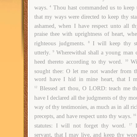
ways.
Thou hast commanded us to keep th
4
that my ways were directed to keep thy sta
ashamed, when I have respect unto all 
praise thee with uprightness of heart, whe
righteous judgments.
I will keep thy s
8
utterly.
Wherewithal shall a young man c
9
heed thereto according to thy word.
Wi
10
sought thee: O let me not wander from 
word have I hid in mine heart, that I mi
Blessed art thou, O LORD: teach me thy
12
have I declared all the judgments of thy mo
way of thy testimonies, as much as in all ric
precepts, and have respect unto thy ways.
16
statutes: I will not forget thy word.
17
servant, that I may live, and keep thy wor