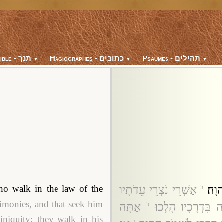
Psaumes - תהילים
Hagiographes - כתובים
Bible - תנך
▼
▼
▼
וָה׃
אַשְׁרֵי נֹצְרֵי עֵדֹתָיו
who walk in the law of the
ב
timonies, and that seek him
בִּדְרָכָיו הָלָכוּ׃
אַתָּה
ד
niquity: they walk in his
ו