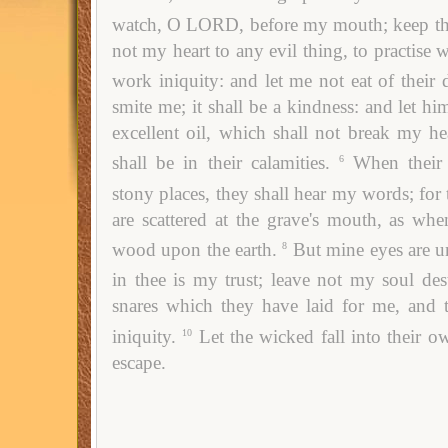
watch, O LORD, before my mouth; keep the
not my heart to any evil thing, to practise
work iniquity: and let me not eat of their d
smite me; it shall be a kindness: and let hi
excellent oil, which shall not break my he
shall be in their calamities.
When their
6
stony places, they shall hear my words; for 
are scattered at the grave's mouth, as whe
wood upon the earth.
But mine eyes are 
8
in thee is my trust; leave not my soul dest
snares which they have laid for me, and 
iniquity.
Let the wicked fall into their ow
10
escape.