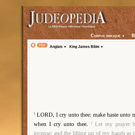
Corpus biblique
▼
Anglais
King James Bible
▼
▼
LORD, I cry unto thee: make haste unto m
1
when I cry unto thee.
Let my prayer be
2
incense; and the lifting up of my hands as t