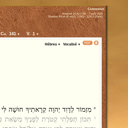
Connexion
Vendredi 24 Av 5786 - 7 août 2026
Shabbat Re'eh (8 août): 21h03 - 22h12 (Paris)
Ch. 141
V. 1
▼
▼
Hébreu
Vocalisé
▼
▼
מִזְמוֹר לְדָוִד יְהוָה קְרָאתִיךָ חוּשָׁה לִּי הַ
א
תִּכּוֹן תְּפִלָּתִי קְטֹרֶת לְפָנֶיךָ מַשְׂאַת כּ
ב
ד