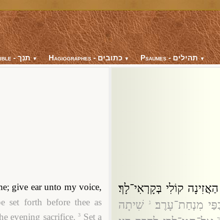
Psaumes - תהילים
Hagiographes - כתובים
Bible - תנך
▼
▼
▼
אֲזִינָה קוֹלִי בְּקָרְאִי־לָךְ׃
e; give ear unto my voice,
 set forth before thee as
ַפַּי מִנְחַת־עָרֶב׃
שִׁיתָה
ג
he evening sacrifice.
Set a
3