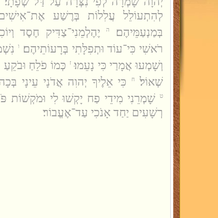
יְהוָה שָׁמְרָה לְפִי נִצְּרָה עַל־דַּל שְׂפָתָי׃
לְהִתְעוֹלֵל עֲלִלוֹת בְּרֶשַׁע אֶת־אִישִׁים פ
בְּמַנְעַמֵּיהֶם׃
יֶהֶלְמֵנִי־צַדִּיק חֶסֶד וְיוֹ
ה
רֹאשִׁי כִּי־עוֹד וּתְפִלָּתִי בְּרָעוֹתֵיהֶם׃
נִשְׁ
ו
וְשָׁמְעוּ אֲמָרַי כִּי נָעֵמוּ׃
כְּמוֹ פֹלֵחַ וּבֹקֵעַ 
ז
שְׁאוֹל׃
כִּי אֵלֶיךָ יְהוִה אֲדֹנָי עֵינָי בְּכָ
ח
שָׁמְרֵנִי מִידֵי פַח יָקְשׁוּ לִי וּמֹקְשׁוֹת פֹּעֲ
ט
רְשָׁעִים יַחַד אָנֹכִי עַד־אֶעֱבוֹר׃