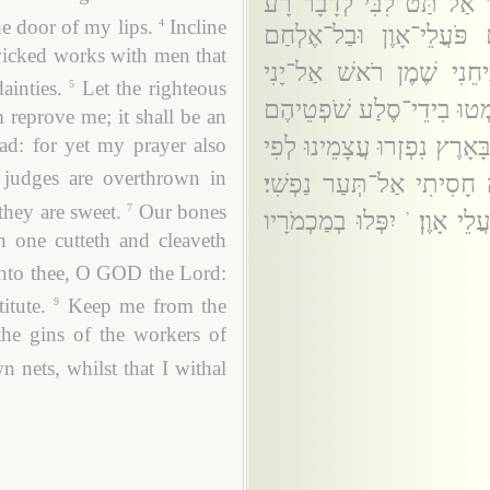
אַל־תַּט־לִבִּי לְדָבָר רָע
 door of my lips.
Incline
4
ֹּעֲלֵי־אָוֶן וּבַל־אֶלְחַם
 wicked works with men that
כִיחֵנִי שֶׁמֶן רֹאשׁ אַל־יָנִי
ainties.
Let the righteous
5
מְטוּ בִידֵי־סֶלַע שֹׁפְטֵיהֶם
m reprove me; it shall be an
בָּאָרֶץ נִפְזְרוּ עֲצָמֵינוּ לְפִי
ad: for yet my prayer also
 judges are overthrown in
ה חָסִיתִי אַל־תְּעַר נַפְשִׁי׃
they are sweet.
Our bones
7
לֵי אָוֶן׃
יִפְּלוּ בְמַכְמֹרָיו
י
n one cutteth and cleaveth
unto thee, O GOD the Lord:
itute.
Keep me from the
9
the gins of the workers of
n nets, whilst that I withal