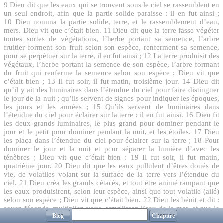
9
Dieu dit que les eaux qui se trouvent sous le ciel se rassemblent en
un seul endroit, afin que la partie solide paraisse : il en fut ainsi ;
10
Dieu nomma la partie solide, terre, et le rassemblement d’eau,
mers. Dieu vit que c’était bien.
11
Dieu dit que la terre fasse végéter
toutes sortes de végétations, l’herbe portant sa semence, l’arbre
fruitier forment son fruit selon son espèce, renferment sa semence,
pour se perpétuer sur la terre, il en fut ainsi ;
12
La terre produisit des
végétaux, l’herbe portant la semence de son espèce, l’arbre formant
du fruit qui renferme la semence selon son espèce ; Dieu vit que
c’était bien ;
13
Il fut soir, il fut matin, troisième jour.
14
Dieu dit
qu’il y ait des luminaires dans l’étendue du ciel pour faire distinguer
le jour de la nuit ; qu’ils servent de signes pour indiquer les époques,
les jours et les années ;
15
Qu’ils servent de luminaires dans
l’étendue du ciel pour éclairer sur la terre ; il en fut ainsi.
16
Dieu fit
les deux grands luminaires, le plus grand pour dominer pendant le
jour et le petit pour dominer pendant la nuit, et les étoiles.
17
Dieu
les plaça dans l’étendue du ciel pour éclairer sur la terre ;
18
Pour
dominer le jour et la nuit et pour séparer la lumière d’avec les
ténèbres ; Dieu vit que c’était bien :
19
Il fut soir, il fut matin,
quatrième jour.
20
Dieu dit que les eaux pullulent d’êtres doués de
vie, de volatiles volant sur la surface de la terre vers l’étendue du
ciel.
21
Dieu créa les grands cétacés, et tout être animé rampant que
les eaux produisirent, selon leur espèce, ainsi que tout volatile (ailé)
selon son espèce ; Dieu vit que c’était bien.
22
Dieu les bénit et dit :
soyez féconds, multipliez-vous, remplissez l’eau de la mer, et que le
Blog
Chapitre
volatiles se multiplie sur la terre :
23
Il fut soir, il fut matin,