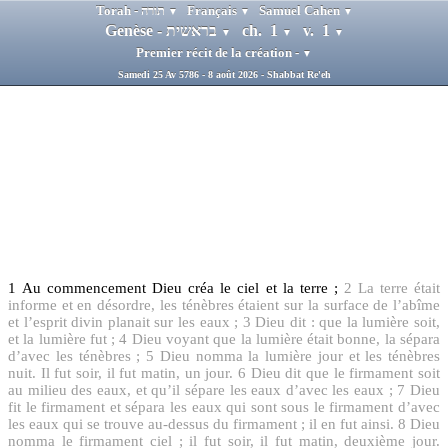
Torah - תורה
Français
Samuel Cahen
▼
▼
▼
Genèse - בראשית
ch. 1
v. 1
▼
▼
▼
Premier récit de la création -
▼
Samedi 25 Av 5786 - 8 août 2026 - Shabbat Re'eh
1
Au commencement Dieu créa le ciel et la terre ;
2
La terre était
informe et en désordre, les ténèbres étaient sur la surface de l’abîme
et l’esprit divin planait sur les eaux ;
3
Dieu dit : que la lumière soit,
et la lumière fut ;
4
Dieu voyant que la lumière était bonne, la sépara
d’avec les ténèbres ;
5
Dieu nomma la lumière jour et les ténèbres
nuit. Il fut soir, il fut matin, un jour.
6
Dieu dit que le firmament soit
au milieu des eaux, et qu’il sépare les eaux d’avec les eaux ;
7
Dieu
fit le firmament et sépara les eaux qui sont sous le firmament d’avec
les eaux qui se trouve au-dessus du firmament ; il en fut ainsi.
8
Dieu
nomma le firmament ciel ; il fut soir, il fut matin, deuxième jour.