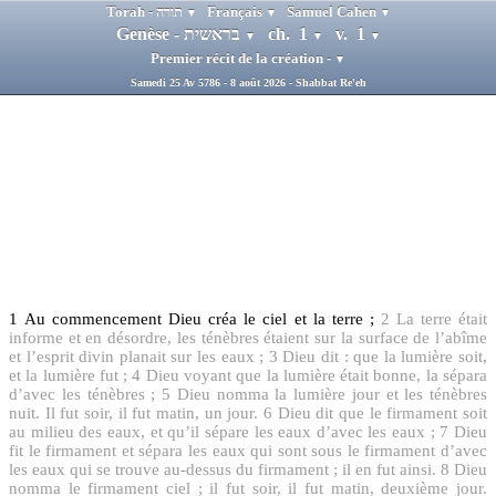
Torah - תורה
Français
Samuel Cahen
▼
▼
▼
Genèse - בראשית
ch. 1
v. 1
▼
▼
▼
Premier récit de la création -
▼
Samedi 25 Av 5786 - 8 août 2026 - Shabbat Re'eh
1
Au commencement Dieu créa le ciel et la terre ;
2
La terre était
informe et en désordre, les ténèbres étaient sur la surface de l’abîme
et l’esprit divin planait sur les eaux ;
3
Dieu dit : que la lumière soit,
et la lumière fut ;
4
Dieu voyant que la lumière était bonne, la sépara
d’avec les ténèbres ;
5
Dieu nomma la lumière jour et les ténèbres
nuit. Il fut soir, il fut matin, un jour.
6
Dieu dit que le firmament soit
au milieu des eaux, et qu’il sépare les eaux d’avec les eaux ;
7
Dieu
fit le firmament et sépara les eaux qui sont sous le firmament d’avec
les eaux qui se trouve au-dessus du firmament ; il en fut ainsi.
8
Dieu
nomma le firmament ciel ; il fut soir, il fut matin, deuxième jour.