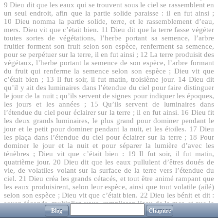
9
Dieu dit que les eaux qui se trouvent sous le ciel se rassemblent en
un seul endroit, afin que la partie solide paraisse : il en fut ainsi ;
10
Dieu nomma la partie solide, terre, et le rassemblement d’eau,
mers. Dieu vit que c’était bien.
11
Dieu dit que la terre fasse végéter
toutes sortes de végétations, l’herbe portant sa semence, l’arbre
fruitier forment son fruit selon son espèce, renferment sa semence,
pour se perpétuer sur la terre, il en fut ainsi ;
12
La terre produisit des
végétaux, l’herbe portant la semence de son espèce, l’arbre formant
du fruit qui renferme la semence selon son espèce ; Dieu vit que
c’était bien ;
13
Il fut soir, il fut matin, troisième jour.
14
Dieu dit
qu’il y ait des luminaires dans l’étendue du ciel pour faire distinguer
le jour de la nuit ; qu’ils servent de signes pour indiquer les époques,
les jours et les années ;
15
Qu’ils servent de luminaires dans
l’étendue du ciel pour éclairer sur la terre ; il en fut ainsi.
16
Dieu fit
les deux grands luminaires, le plus grand pour dominer pendant le
jour et le petit pour dominer pendant la nuit, et les étoiles.
17
Dieu
les plaça dans l’étendue du ciel pour éclairer sur la terre ;
18
Pour
dominer le jour et la nuit et pour séparer la lumière d’avec les
ténèbres ; Dieu vit que c’était bien :
19
Il fut soir, il fut matin,
quatrième jour.
20
Dieu dit que les eaux pullulent d’êtres doués de
vie, de volatiles volant sur la surface de la terre vers l’étendue du
ciel.
21
Dieu créa les grands cétacés, et tout être animé rampant que
les eaux produisirent, selon leur espèce, ainsi que tout volatile (ailé)
selon son espèce ; Dieu vit que c’était bien.
22
Dieu les bénit et dit :
soyez féconds, multipliez-vous, remplissez l’eau de la mer, et que le
Blog
Chapitre
volatiles se multiplie sur la terre :
23
Il fut soir, il fut matin,