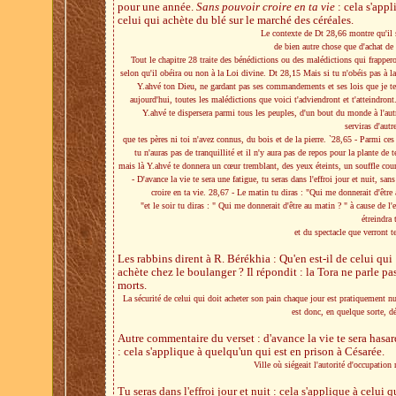
pour une année.
Sans pouvoir croire en ta vie
: cela s'appl
celui qui achète du blé sur le marché des céréales.
Le contexte de Dt 28,66 montre qu'il s
de bien autre chose que d'achat de 
Tout le chapitre 28 traite des bénédictions ou des malédictions qui frappero
selon qu'il obéira ou non à la Loi divine. Dt 28,15 Mais si tu n'obéis pas à l
Y.ahvé ton Dieu, ne gardant pas ses commandements et ses lois que je te 
aujourd'hui, toutes les malédictions que voici t'adviendront et t'atteindront
Y.ahvé te dispersera parmi tous les peuples, d'un bout du monde à l'autr
serviras d'autr
que tes pères ni toi n'avez connus, du bois et de la pierre. `28,65 - Parmi ces
tu n'auras pas de tranquillité et il n'y aura pas de repos pour la plante de t
mais là Y.ahvé te donnera un cœur tremblant, des yeux éteints, un souffle cou
- D'avance la vie te sera une fatigue, tu seras dans l'effroi jour et nuit, san
croire en ta vie. 28,67 - Le matin tu diras : "Qui me donnerait d'être 
"et le soir tu diras : " Qui me donnerait d'être au matin ? " à cause de l'e
étreindra
et du spectacle que verront t
Les rabbins dirent à R. Bérékhia : Qu'en est-il de celui qui
achète chez le boulanger ? Il répondit : la Tora ne parle pa
morts.
La sécurité de celui qui doit acheter son pain chaque jour est pratiquement nul
est donc, en quelque sorte, d
Autre commentaire du verset : d'avance la vie te sera hasa
: cela s'applique à quelqu'un qui est en prison à Césarée.
Ville où siégeait l'autorité d'occupation
Tu seras dans l'effroi jour et nuit : cela s'applique à celui q