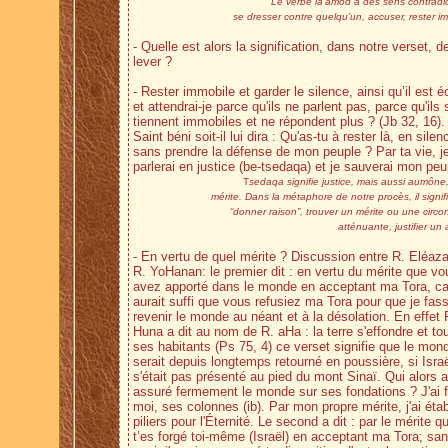
Le verbe la’amod a des sens contradict
se dresser contre quelqu’un, accuser, rester i
- Quelle est alors la signification, dans notre verset, d
lever ?
- Rester immobile et garder le silence, ainsi qu’il est éc
et attendrai-je parce qu'ils ne parlent pas, parce qu'ils 
tiennent immobiles et ne répondent plus ? (Jb 32, 16). 
Saint béni soit-il lui dira : Qu'as-tu à rester là, en silen
sans prendre la défense de mon peuple ? Par ta vie, j
parlerai en justice (be-tsedaqa) et je sauverai mon peu
T
sedaqa signifie justice, mais aussi aumône
mérite. Dans la métaphore de notre procès, il signif
“donner raison”, trouver un mérite ou une circ
atténuante, justifier un
- En vertu de quel mérite ? Discussion entre R. Eléaza
R. YoHanan: le premier dit : en vertu du mérite que vo
avez apporté dans le monde en acceptant ma Tora, car
aurait suffi que vous refusiez ma Tora pour que je fas
revenir le monde au néant et à la désolation. En effet 
Huna a dit au nom de R. aHa : la terre s'effondre et to
ses habitants (Ps 75, 4) ce verset signifie que le mon
serait depuis longtemps retourné en poussière, si Isra
s'était pas présenté au pied du mont Sinaï. Qui alors a
assuré fermement le monde sur ses fondations ? J'ai f
moi, ses colonnes (ib). Par mon propre mérite, j'ai étab
piliers pour l'Éternité. Le second a dit : par le mérite q
t’es forgé toi-même (Israël) en acceptant ma Tora; sa