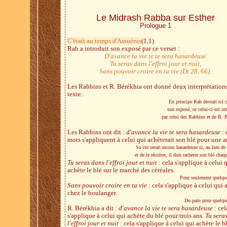
Le Midrash Rabba sur Esther
Prologue 1
C'était au temps d'Assuérus
(1,1)
Rab a introduit son exposé par ce verset :
D'avance la vie te
te sera hasardeuse
Tu seras dans l'effroi jour et nuit,
Sans pouvoir croire en ta vie (Dt 28, 66).
Les Rabbins et R. Bérékhia ont donné deux interprétations
texte.
En principe Rab devrait ici 
son exposé, or celui-ci est i
par celui des Rabbins et de R
.
B
Les Rabbins ont dit :
d'avance la vie te sera hasardeuse
: 
mots s'appliquent à celui qui achèterait son blé pour une a
Sa vie serait moins hasardeuse si, au lieu de
et de le récolter, il doit racheter son blé chaq
Tu seras dans l'effroi jour et nuit
: cela s'applique à celui 
achète le blé sur le marché des céréales.
Pour seulement quelqu
Sans pouvoir croire en ta vie
: cela s'applique à celui qui 
chez le boulanger.
Du pain pour quelque
R. Bérékhia a dit :
d'avance la vie te sera hasardeuse
: cel
s'applique à celui qui achète du blé pour trois ans.
Tu sera
l'effroi jour et nuit
: cela s'applique à celui qui achète le b