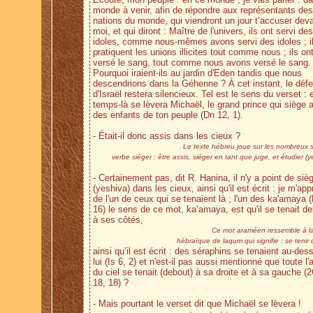
monde à venir, afin de répondre aux représentants des
nations du monde, qui viendront un jour t’accuser dev
moi, et qui diront : Maître de l'univers, ils ont servi des
idoles, comme nous-mêmes avons servi des idoles ; i
pratiquent les unions illicites tout comme nous ; ils on
versé le sang, tout comme nous avons versé le sang.
Pourquoi iraient-ils au jardin d'Eden tandis que nous
descendrions dans la Géhenne ? À cet instant, le déf
d'Israël restera silencieux. Tel est le sens du verset : 
temps-là se lèvera Michaël, le grand prince qui siège 
des enfants de ton peuple (Dn 12, 1).
- Était-il donc assis dans les cieux ?
Le texte hébreu joue sur les nombreux 
verbe siéger : être assis, siéger en tant que juge, et étudier (y
- Certainement pas, dit R. Hanina, il n'y a point de siè
(yeshiva) dans les cieux, ainsi qu'il est écrit : je m'app
de l'un de ceux qui se tenaient là ; l'un des ka'amaya 
16) le sens de ce mot, ka’amaya, est qu'il se tenait d
à ses côtés,
Ce mot araméen ressemble à la
hébraïque de laqum qui signifie : se tenir
ainsi qu’il est écrit : des séraphins se tenaient au-des
lui (Is 6, 2) et n'est-il pas aussi mentionné que toute l
du ciel se tenait (debout) à sa droite et à sa gauche (
18, 18) ?
- Mais pourtant le verset dit que Michaël se lèvera !