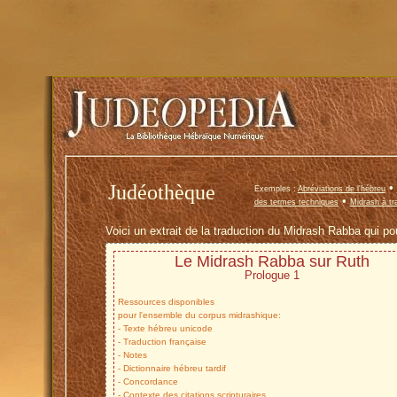
Judéothèque
•
Exemples :
Abréviations de l'hébreu
•
des termes techniques
Midrash à tr
Voici un extrait de la traduction du Midrash Rabba qui pou
Le Midrash Rabba sur Ruth
Prologue 1
Ressources disponibles
pour l'ensemble du corpus midrashique:
- Texte hébreu unicode
- Traduction française
- Notes
- Dictionnaire hébreu tardif
- Concordance
- Contexte des citations scripturaires