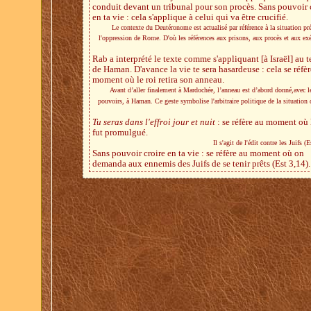
conduit devant un tribunal pour son procès. Sans pouvoir 
en ta vie : cela s'applique à celui qui va être crucifié.
Le contexte du Deutéronome est actualisé par référence à la situation pr
l'oppression de Rome. D'où les références aux prisons, aux procès et aux ex
Rab a interprété le texte comme s'appliquant [à Israël] au 
de Haman. D'avance la vie te sera hasardeuse : cela se réfèr
moment où le roi retira son anneau.
Avant d’aller finalement à Mardochée, l’anneau est d’abord donné,avec l
pouvoirs, à Haman. Ce geste symbolise l'arbitraire politique de la situation d
Tu seras dans l'effroi jour et nuit
: se réfère au moment où 
fut promulgué.
Il s'agit de l'édit contre les Juifs (E
Sans pouvoir croire en ta vie : se réfère au moment où on
demanda aux ennemis des Juifs de se tenir prêts (Est 3,14).