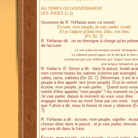
AU TEMPS OÙ GOUVERNAIENT
LES JUGES (1,1).
Ouverture de R. YoHanan avec ce verset:
Écoute, mon peuple, je vais parler, Israël,
Et je t'adjure (a’ida) moi, Dieu, ton Dieu
(Ps 50, 7).
R. YoHanan dit : on ne témoigne à charge qu'en prése
de l'accusé.
Le mot a’ida est compris comme “témoigner c
Le midrash prend appui sur le fait que le livre
commence par une référence aux “Juges” pour dév
une longue métaphore judi
R. Yudan b. R. Simon a dit : dans le passé, Israël avai
nom comme toutes les nations (comme par exemple)
sabta, rama, sabteka (Gn 10, 7). Désormais, il est le 
peuple à être appelé ‘ami (mon peuple). D’où le verset 
écoute, mon peuple, je vais parler… Quand avez-vous
mérité d’être appelés “mon peuple” ? Au moment où j'ai 
Je vais parler, depuis le moment où vous vous êtes
engagés devant moi au mont Sinaï par ces mots : tou
que Y.ahvé a dit, nous le ferons et nous y obéirons (E
7).
R. YoHanan a dit : écoute, mon peuple, signifie : écou
choses dites dans le passé ; et je vais parler, renvoie
qui sera dit dans le futur.
Écoute, mon peuple : en ce monde ; je vais parler : da