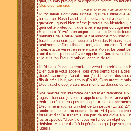
quoi, j'aurais provoqué ta disparition d'entre les nations
Moi, dieu, ton dieu :
Reprise de Ps 50, 7 qui ouvre ce pr
R. YoHanan a dit : cela signifie : qu'il te suffise que je
ton patron. Resh Laqish a dit : cela revient à poser la
question : quand bien même je serais ton bienfaiteur, 
quoi cette protection t'aiderait-elle au jour du Jugemen
Shim’on b. YoHaï a enseigné : je suis le Dieu de tous 
habitants de la terre, mais je n'ai associé mon nom qu
Israël. Je ne suis pas appelé le Dieu des Nations, mai
seulement le Dieu d'Israël : moi, dieu, ton dieu. R. Yu
interpréta ce verset en référence à Moïse. Le Saint bé
soit-il a dit : j'ai beau t'avoir appelé un Dieu devant Ph
: je suis ton Dieu, je suis au-dessus de toi.
R. Abba b. Yudan interpréta ce verset en référence à Is
Bien que je vous appelle "des êtres semblables à des
dieux", comme je l'ai dit : moi, j'ai dit : vous, des dieu
fils du très Haut, vous tous (Ps 82, 6) pourtant, je suis
Dieu : sache que je suis néanmoins au-dessus de toi.
Nos maîtres ont interprété ce verset en référence aux
juges. Bien que je vous ai appelé des dieux, ainsi qu’il
écrit : tu n'injurieras pas les juges, tu ne blasphémera
Dieu ni ne maudiras un chef de ton peuple (Ex 22, 27)
sache que je suis au-dessus de toi. Et il parla encore 
Israël et dit : j'ai transmis une part de ma gloire aux ju
les ai appelés “dieux”, et vous en faites un objet de
dérision. Malheur (hoï) à la génération qui juge ses pr
juges !