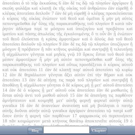
ἀποτείσει ὁ τὸ πῦρ ἐκκαύσας
6
ἐὰν δέ τις δῷ τῷ πλησίον ἀργύριον ἢ
σκεύη φυλάξαι καὶ κλαπῇ ἐκ τῆς οἰκίας τοῦ ἀνθρώπου ἐὰν εὑρεθῇ ὁ
κλέψας ἀποτείσει διπλοῦν
7
ἐὰν δὲ μὴ εὑρεθῇ ὁ κλέψας προσελεύσεται
ὁ κύριος τῆς οἰκίας ἐνώπιον τοῦ θεοῦ καὶ ὀμεῖται ἦ μὴν μὴ αὐτὸς
πεπονηρεῦσθαι ἐφ' ὅλης τῆς παρακαταθήκης τοῦ πλησίον
8
κατὰ πᾶν
ῥητὸν ἀδίκημα περί τε μόσχου καὶ ὑποζυγίου καὶ προβάτου καὶ
ἱματίου καὶ πάσης ἀπωλείας τῆς ἐγκαλουμένης ὅ τι οὖν ἂν ᾖ ἐνώπιον
τοῦ θεοῦ ἐλεύσεται ἡ κρίσις ἀμφοτέρων καὶ ὁ ἁλοὺς διὰ τοῦ θεοῦ
ἀποτείσει διπλοῦν τῷ πλησίον
9
ἐὰν δέ τις δῷ τῷ πλησίον ὑποζύγιον ἢ
μόσχον ἢ πρόβατον ἢ πᾶν κτῆνος φυλάξαι καὶ συντριβῇ ἢ τελευτήσῃ
ἢ αἰχμάλωτον γένηται καὶ μηδεὶς γνῷ
10
ὅρκος ἔσται τοῦ θεοῦ ἀνὰ
μέσον ἀμφοτέρων ἦ μὴν μὴ αὐτὸν πεπονηρεῦσθαι καθ' ὅλης τῆς
παρακαταθήκης τοῦ πλησίον καὶ οὕτως προσδέξεται ὁ κύριος αὐτοῦ
καὶ οὐκ ἀποτείσει
11
ἐὰν δὲ κλαπῇ παρ' αὐτοῦ ἀποτείσει τῷ κυρίῳ
12
ἐὰν δὲ θηριάλωτον γένηται ἄξει αὐτὸν ἐπὶ τὴν θήραν καὶ οὐκ
ἀποτείσει
13
ἐὰν δὲ αἰτήσῃ τις παρὰ τοῦ πλησίον καὶ συντριβῇ ἢ
ἀποθάνῃ ἢ αἰχμάλωτον γένηται ὁ δὲ κύριος μὴ ᾖ μετ' αὐτοῦ ἀποτείσει
14
ἐὰν δὲ ὁ κύριος ᾖ μετ' αὐτοῦ οὐκ ἀποτείσει ἐὰν δὲ μισθωτὸς ᾖ
ἔσται αὐτῷ ἀντὶ τοῦ μισθοῦ αὐτοῦ
15
ἐὰν δὲ ἀπατήσῃ τις παρθένον
ἀμνήστευτον καὶ κοιμηθῇ μετ' αὐτῆς φερνῇ φερνιεῖ αὐτὴν αὐτῷ
γυναῖκα
16
ἐὰν δὲ ἀνανεύων ἀνανεύσῃ καὶ μὴ βούληται ὁ πατὴρ
αὐτῆς δοῦναι αὐτὴν αὐτῷ γυναῖκα ἀργύριον ἀποτείσει τῷ πατρὶ καθ'
ὅσον ἐστὶν ἡ φερνὴ τῶν παρθένων
17
φαρμακοὺς οὐ περιποιήσετε
18
πᾶν κοιμώμενον μετὰ κτήνους θανάτῳ ἀποκτενεῖτε αὐτούς
19
ὁ
θυσιάζων θεοῖς θανάτῳ ὀλεθρευθήσεται πλὴν κυρίῳ μόνῳ
20
καὶ
Blog
Chapitre
προσήλυτον οὐ κακώσετε οὐδὲ μὴ θλίψητε αὐτόν ἦτε γὰρ προσήλυτοι