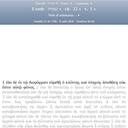
Torah - תורה
Grec
Septante
▼
▼
▼
Exode - שמות
ch. 22
v. 1
▼
▼
▼
Vols d'animaux. -
▼
Samedi 25 Av 5786 - 8 août 2026 - Shabbat Re'eh
1
ἐὰν δὲ ἐν τῷ διορύγματι εὑρεθῇ ὁ κλέπτης καὶ πληγεὶς ἀποθάνῃ οὐκ
ἔστιν αὐτῷ φόνος
2
ἐὰν δὲ ἀνατείλῃ ὁ ἥλιος ἐπ' αὐτῷ ἔνοχός ἐστιν
ἀνταποθανεῖται ἐὰν δὲ μὴ ὑπάρχῃ αὐτῷ πραθήτω ἀντὶ τοῦ κλέμματος
3
ἐὰν δὲ καταλημφθῇ καὶ εὑρεθῇ ἐν τῇ χειρὶ αὐτοῦ τὸ κλέμμα ἀπό τε
ὄνου ἕως προβάτου ζῶντα διπλᾶ αὐτὰ ἀποτείσει
4
ἐὰν δὲ
καταβοσκήσῃ τις ἀγρὸν ἢ ἀμπελῶνα καὶ ἀφῇ τὸ κτῆνος αὐτοῦ
καταβοσκῆσαι ἀγρὸν ἕτερον ἀποτείσει ἐκ τοῦ ἀγροῦ αὐτοῦ κατὰ τὸ
γένημα αὐτοῦ ἐὰν δὲ πάντα τὸν ἀγρὸν καταβοσκήσῃ τὰ βέλτιστα τοῦ
ἀγροῦ αὐτοῦ καὶ τὰ βέλτιστα τοῦ ἀμπελῶνος αὐτοῦ ἀποτείσει
5
ἐὰν δὲ
ἐξελθὸν πῦρ εὕρῃ ἀκάνθας καὶ προσεμπρήσῃ ἅλωνα ἢ στάχυς ἢ πεδίον