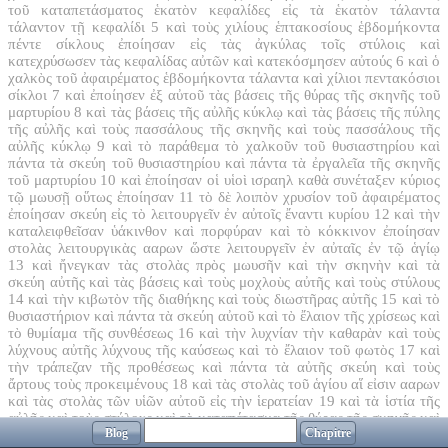
τοῦ καταπετάσματος ἑκατὸν κεφαλίδες εἰς τὰ ἑκατὸν τάλαντα
τάλαντον τῇ κεφαλίδι
5
καὶ τοὺς χιλίους ἑπτακοσίους ἑβδομήκοντα
πέντε σίκλους ἐποίησαν εἰς τὰς ἀγκύλας τοῖς στύλοις καὶ
κατεχρύσωσεν τὰς κεφαλίδας αὐτῶν καὶ κατεκόσμησεν αὐτούς
6
καὶ ὁ
χαλκὸς τοῦ ἀφαιρέματος ἑβδομήκοντα τάλαντα καὶ χίλιοι πεντακόσιοι
σίκλοι
7
καὶ ἐποίησεν ἐξ αὐτοῦ τὰς βάσεις τῆς θύρας τῆς σκηνῆς τοῦ
μαρτυρίου
8
καὶ τὰς βάσεις τῆς αὐλῆς κύκλῳ καὶ τὰς βάσεις τῆς πύλης
τῆς αὐλῆς καὶ τοὺς πασσάλους τῆς σκηνῆς καὶ τοὺς πασσάλους τῆς
αὐλῆς κύκλῳ
9
καὶ τὸ παράθεμα τὸ χαλκοῦν τοῦ θυσιαστηρίου καὶ
πάντα τὰ σκεύη τοῦ θυσιαστηρίου καὶ πάντα τὰ ἐργαλεῖα τῆς σκηνῆς
τοῦ μαρτυρίου
10
καὶ ἐποίησαν οἱ υἱοὶ ισραηλ καθὰ συνέταξεν κύριος
τῷ μωυσῇ οὕτως ἐποίησαν
11
τὸ δὲ λοιπὸν χρυσίον τοῦ ἀφαιρέματος
ἐποίησαν σκεύη εἰς τὸ λειτουργεῖν ἐν αὐτοῖς ἔναντι κυρίου
12
καὶ τὴν
καταλειφθεῖσαν ὑάκινθον καὶ πορφύραν καὶ τὸ κόκκινον ἐποίησαν
στολὰς λειτουργικὰς ααρων ὥστε λειτουργεῖν ἐν αὐταῖς ἐν τῷ ἁγίῳ
13
καὶ ἤνεγκαν τὰς στολὰς πρὸς μωυσῆν καὶ τὴν σκηνὴν καὶ τὰ
σκεύη αὐτῆς καὶ τὰς βάσεις καὶ τοὺς μοχλοὺς αὐτῆς καὶ τοὺς στύλους
14
καὶ τὴν κιβωτὸν τῆς διαθήκης καὶ τοὺς διωστῆρας αὐτῆς
15
καὶ τὸ
θυσιαστήριον καὶ πάντα τὰ σκεύη αὐτοῦ καὶ τὸ ἔλαιον τῆς χρίσεως καὶ
τὸ θυμίαμα τῆς συνθέσεως
16
καὶ τὴν λυχνίαν τὴν καθαρὰν καὶ τοὺς
λύχνους αὐτῆς λύχνους τῆς καύσεως καὶ τὸ ἔλαιον τοῦ φωτὸς
17
καὶ
τὴν τράπεζαν τῆς προθέσεως καὶ πάντα τὰ αὐτῆς σκεύη καὶ τοὺς
ἄρτους τοὺς προκειμένους
18
καὶ τὰς στολὰς τοῦ ἁγίου αἵ εἰσιν ααρων
καὶ τὰς στολὰς τῶν υἱῶν αὐτοῦ εἰς τὴν ἱερατείαν
19
καὶ τὰ ἱστία τῆς
αὐλῆς καὶ τοὺς στύλους καὶ τὸ καταπέτασμα τῆς θύρας τῆς σκηνῆς καὶ
Blog
Chapitre
τῆς πύλης τῆς αὐλῆς καὶ πάντα τὰ σκεύη τῆς σκηνῆς καὶ πάντα τὰ