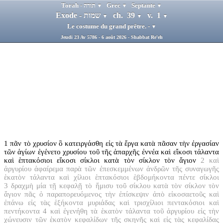
Torah - תורה
Grec
Septante
▼
▼
▼
Exode - שמות
ch. 39
v. 1
▼
▼
▼
Le costume du grand prêtre. -
▼
Jeudi 23 Av 5786 - 6 août 2026 - Shabbat Re'eh
1
πᾶν τὸ χρυσίον ὃ κατειργάσθη εἰς τὰ ἔργα κατὰ πᾶσαν τὴν ἐργασίαν
τῶν ἁγίων ἐγένετο χρυσίου τοῦ τῆς ἀπαρχῆς ἐννέα καὶ εἴκοσι τάλαντα
καὶ ἑπτακόσιοι εἴκοσι σίκλοι κατὰ τὸν σίκλον τὸν ἅγιον
2
καὶ
ἀργυρίου ἀφαίρεμα παρὰ τῶν ἐπεσκεμμένων ἀνδρῶν τῆς συναγωγῆς
ἑκατὸν τάλαντα καὶ χίλιοι ἑπτακόσιοι ἑβδομήκοντα πέντε σίκλοι
3
δραχμὴ μία τῇ κεφαλῇ τὸ ἥμισυ τοῦ σίκλου κατὰ τὸν σίκλον τὸν
ἅγιον πᾶς ὁ παραπορευόμενος τὴν ἐπίσκεψιν ἀπὸ εἰκοσαετοῦς καὶ
ἐπάνω εἰς τὰς ἑξήκοντα μυριάδας καὶ τρισχίλιοι πεντακόσιοι καὶ
πεντήκοντα
4
καὶ ἐγενήθη τὰ ἑκατὸν τάλαντα τοῦ ἀργυρίου εἰς τὴν
χώνευσιν τῶν ἑκατὸν κεφαλίδων τῆς σκηνῆς καὶ εἰς τὰς κεφαλίδας