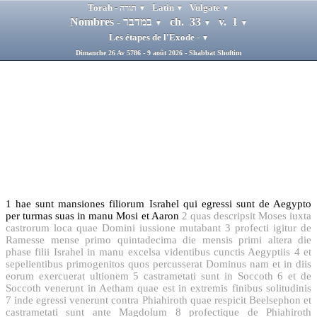
Torah - תורה
Latin
Vulgate
▼
▼
▼
Nombres - במדבר
ch. 33
v. 1
▼
▼
▼
Les étapes de l'Exode -
▼
Dimanche 26 Av 5786 - 9 août 2026 - Shabbat Shoftim
1
hae sunt mansiones filiorum Israhel qui egressi sunt de Aegypto
per turmas suas in manu Mosi et Aaron
2
quas descripsit Moses iuxta
castrorum loca quae Domini iussione mutabant
3
profecti igitur de
Ramesse mense primo quintadecima die mensis primi altera die
phase filii Israhel in manu excelsa videntibus cunctis Aegyptiis
4
et
sepelientibus primogenitos quos percusserat Dominus nam et in diis
eorum exercuerat ultionem
5
castrametati sunt in Soccoth
6
et de
Soccoth venerunt in Aetham quae est in extremis finibus solitudinis
7
inde egressi venerunt contra Phiahiroth quae respicit Beelsephon et
castrametati sunt ante Magdolum
8
profectique de Phiahiroth