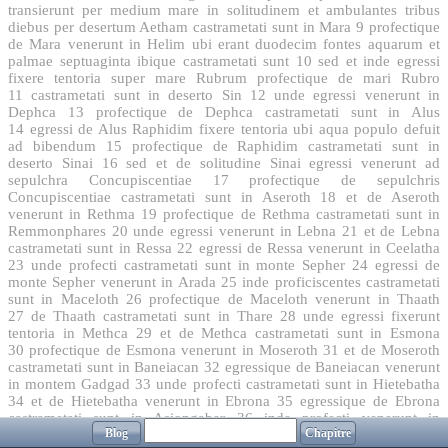
transierunt per medium mare in solitudinem et ambulantes tribus
diebus per desertum Aetham castrametati sunt in Mara
9
profectique
de Mara venerunt in Helim ubi erant duodecim fontes aquarum et
palmae septuaginta ibique castrametati sunt
10
sed et inde egressi
fixere tentoria super mare Rubrum profectique de mari Rubro
11
castrametati sunt in deserto Sin
12
unde egressi venerunt in
Dephca
13
profectique de Dephca castrametati sunt in Alus
14
egressi de Alus Raphidim fixere tentoria ubi aqua populo defuit
ad bibendum
15
profectique de Raphidim castrametati sunt in
deserto Sinai
16
sed et de solitudine Sinai egressi venerunt ad
sepulchra Concupiscentiae
17
profectique de sepulchris
Concupiscentiae castrametati sunt in Aseroth
18
et de Aseroth
venerunt in Rethma
19
profectique de Rethma castrametati sunt in
Remmonphares
20
unde egressi venerunt in Lebna
21
et de Lebna
castrametati sunt in Ressa
22
egressi de Ressa venerunt in Ceelatha
23
unde profecti castrametati sunt in monte Sepher
24
egressi de
monte Sepher venerunt in Arada
25
inde proficiscentes castrametati
sunt in Maceloth
26
profectique de Maceloth venerunt in Thaath
27
de Thaath castrametati sunt in Thare
28
unde egressi fixerunt
tentoria in Methca
29
et de Methca castrametati sunt in Esmona
30
profectique de Esmona venerunt in Moseroth
31
et de Moseroth
castrametati sunt in Baneiacan
32
egressique de Baneiacan venerunt
in montem Gadgad
33
unde profecti castrametati sunt in Hietebatha
34
et de Hietebatha venerunt in Ebrona
35
egressique de Ebrona
castrametati sunt in Asiongaber
36
inde profecti venerunt in
Blog
Chapitre
desertum Sin haec est Cades
37
egressique de Cades castrametati