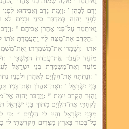
וַאִיתָמָר
אֵלֶּה שְׁמוֹת בְּנֵי אַהֲרֹן הַכֹּהֲנ
יָדָם לְכַהֵן
וַיָּמָת נָדָב וַאֲבִיהוּא לִפְנֵי 
ד
לִפְנֵי יַהוָה בְּמִדַבַּר סִינַי וּבָנִים לֹא־הָ
וַאִיתָמָר עַל־פְּנֵי אַהֲרֹן אֲבִיהֶם
וַיַדַב
ה
הַקְרֵב אֶת־מַטֵּה לֵוִי וַהַעֲמַדַתָּ אֹתוֹ לִפְנ
ו
אֹתוֹ
וַשָׁמְרוּ אֶת־מִשְׁמַרַתּוֹ וַאֶת־מִשְׁמֶר
ז
מוֹעֵד לַעֲבֹד אֶת־עֲבֹדַת הַמִּשְׁכָּן
וַש
ח
מוֹעֵד וַאֶת־מִשְׁמֶרֶת בְּנֵי יִשְׂרָאֵל לַעֲ
וַנָתַתָּה אֶת־הַלְוִיִּם לְאַהֲרֹן וּלְבָנָיו נַת
ט
בְּנֵי יִשְׂרָאֵל
וַאֶת־אַהֲרֹן וַאֶת־בָּנָיו תִּפְ
י
וַהַזָּר הַקָּרֵב יוּמָת
וַיַדַבֵּר יַהוָה אֶל־מֹ
יא
לָקַחְתִּי אֶת־הַלְוִיִּם מִתּוֹךְ בְּנֵי יִשְׂרָאֵל 
מִבְּנֵי יִשְׂרָאֵל וַהָיוּ לִי הַלְוִיִּם
כִּי לִי
יג
כָל־בְּכוֹר בְּאֶרֶץ מִצְרַיִם הִקְדַּשְׁתִּי לִי כָ