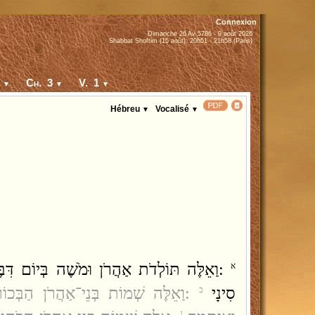
Connexion
Dimanche 26 Av 5786 - 9 août 2026
Shabbat Shoftim (15 août): 20h51 - 21h58 (Paris)
-
Ch. 3
V. 1
▼
▼
▼
Hébreu
Vocalisé
▼
▼
וַאֵלֶּה תּוֹלְדֹת אַהֲרֹן וּמֹשֶׁה בְּיוֹם דִּ
א
סִינָי
וַאֵלֶּה שְׁמוֹת בְּנֵי־אַהֲרֹן הַבְּכוֹ
ב
ג