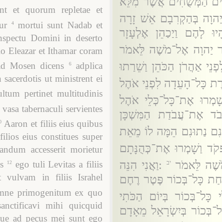
:ִים הַמְּשֻׁחִים אֲשֶׁר־מִלֵּא
nt et quorum repletae et
:יַהוָה בְּהַקְרִבָם אֵשׁ זָרָה
ur
mortui sunt Nadab et
4
יוּ לָהֶם וַיַכַהֵן אֶלְעָזָר
nspectu Domini in deserto
:ֵּר יַהוָה אֶל־מֹשֶׁה לֵּאמֹר
tio Eleazar et Ithamar coram
:ֵי אַהֲרֹן הַכֹּהֵן וַשֵׁרַתוּ
ad Mosen dicens
adplica
6
 sacerdotis ut ministrent ei
:ֶת כָּל־הָעֵדָה לִפְנֵי אֹהֶל
ltum pertinet multitudinis
:ָׁמְרוּ אֶת־כָּל־כְּלֵי אֹהֶל
 vasa tabernaculi servientes
בֹד אֶת־עֲבֹדַת הַמִּשְׁכָּן
Aaron et filiis eius quibus
0
:וּנִם נַתוּנִם הֵמָּה לוֹ מֵאֵת
filios eius constitues super
:קֹד וַשָׁמְרוּ אֶת־כְּהֻנָּתָם
randum accesserit morietur
:שֶׁה לֵּאמֹר
:וַאֲנִי הִנֵּה
יב
s
ego tuli Levitas a filiis
12
 vulvam in filiis Israhel
תַּחַת כָּל־בְּכוֹר פֶּטֶר רֶחֶם
mne primogenitum ex quo
: כָּל־בְּכוֹר בְּיוֹם הַכֹּתִי
anctificavi mihi quicquid
ל־בְּכוֹר בְּיִשְׂרָאֵל מֵאָדָם
que ad pecus mei sunt ego