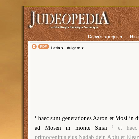
Corpus biblique
▼
Latin
Vulgate
▼
▼
haec sunt generationes Aaron et Mosi in 
1
ad Mosen in monte Sinai
et haec
2
primogenitus eius Nadab dein Abiu et Eleaz