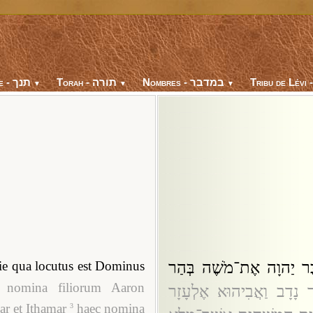
Bible - תנך
Torah - תורה
Nombres - במדבר
Tribu de Lévi 
▼
▼
▼
:בֶּר יַהוָה אֶת־מֹשֶׁה בְּהַר
die qua locutus est Dominus
 nomina filiorum Aaron
:ר נָדָב וַאֲבִיהוּא אֶלְעָזָר
ar et Ithamar
haec nomina
3