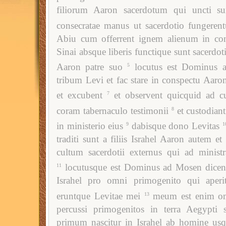
filiorum Aaron sacerdotum qui uncti su
consecratae manus ut sacerdotio fungerent
Abiu cum offerrent ignem alienum in co
Sinai absque liberis functique sunt sacerdo
Aaron patre suo
locutus est Dominus 
5
tribum Levi et fac stare in conspectu Aaron
et excubent
et observent quicquid ad cu
7
coram tabernaculo testimonii
et custodiant
8
in ministerio eius
dabisque dono Levitas
9
1
traditi sunt a filiis Israhel Aaron autem et 
cultum sacerdotii externus qui ad minist
locutusque est Dominus ad Mosen dicen
11
Israhel pro omni primogenito qui aperit
eruntque Levitae mei
meum est enim o
13
percussi primogenitos in terra Aegypti s
primum nascitur in Israhel ab homine us