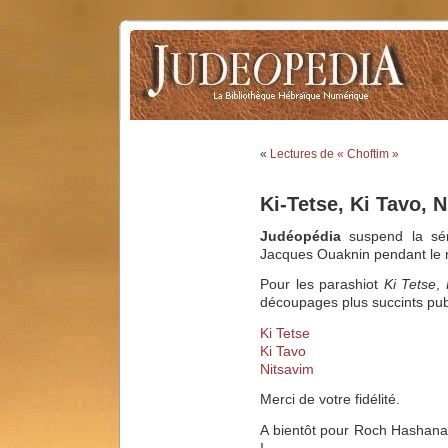
«
Lectures de « Choftim »
Ki-Tetse, Ki Tavo, 
Judéopédia
suspend la sér
Jacques Ouaknin pendant le 
Pour les parashiot
Ki Tetse
,
découpages plus succints pub
Ki Tetse
Ki Tavo
Nitsavim
Merci de votre fidélité.
A bientôt pour Roch Hashana
!