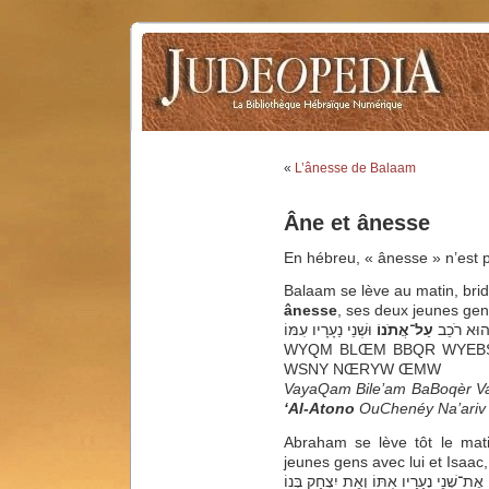
«
L’ânesse de Balaam
Âne et ânesse
En hébreu, « ânesse » n’est p
Balaam se lève au matin, bri
ânesse
, ses deux jeunes gens
(…) רֹכֵב
עַל־אֲתֹנוֹ
וּשְׁנֵי נַעָרָיו עִמּוֹ
WYQM BLŒM BBQR WYE
WSNY NŒRYW ŒMW
VayaQam Bile’am BaBoqèr V
‘Al-Atono
OuChenéy Na’ariv 
Abraham se lève tôt le mat
jeunes gens avec lui et Isaac, 
ח אֶת־שְׁנֵי נְעָרָיו אִתּוֹ וְאֵת יִצְחָק בְּנוֹ