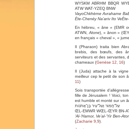
WYSKM ABRHM BBQR WY
ATW WAT-YZEQ BNW
VayoChkhème Avrahame Ba
Ète-Chenéy Na’ariv Ito VeÈte
En hébreu, « âne » (EMR
ATWN,
Atone
), « ânon » (Œ
en français « cheval », « jume
Il (Pharaon) traita bien Ab
chameaux (
Genèse 12, 16
)
11
)
Sois transportée d’allégresse
fille de Jérusalem ! Voici, ton r
est humble et monté sur un ân
עַל־חֲמוֹר וְעַל־עַיִר בֶּן־אֲתֹנוֹת
ŒL-EMWR WŒL-ŒYR BN-A
‘Al-‘Hamor, Ve’al-‘Yir Ben-Ato
(
Zacharie 9,9
).