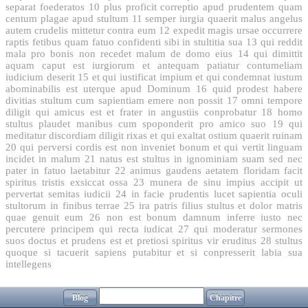
separat foederatos
10
plus proficit correptio apud prudentem quam
centum plagae apud stultum
11
semper iurgia quaerit malus angelus
autem crudelis mittetur contra eum
12
expedit magis ursae occurrere
raptis fetibus quam fatuo confidenti sibi in stultitia sua
13
qui reddit
mala pro bonis non recedet malum de domo eius
14
qui dimittit
aquam caput est iurgiorum et antequam patiatur contumeliam
iudicium deserit
15
et qui iustificat impium et qui condemnat iustum
abominabilis est uterque apud Dominum
16
quid prodest habere
divitias stultum cum sapientiam emere non possit
17
omni tempore
diligit qui amicus est et frater in angustiis conprobatur
18
homo
stultus plaudet manibus cum spoponderit pro amico suo
19
qui
meditatur discordiam diligit rixas et qui exaltat ostium quaerit ruinam
20
qui perversi cordis est non inveniet bonum et qui vertit linguam
incidet in malum
21
natus est stultus in ignominiam suam sed nec
pater in fatuo laetabitur
22
animus gaudens aetatem floridam facit
spiritus tristis exsiccat ossa
23
munera de sinu impius accipit ut
pervertat semitas iudicii
24
in facie prudentis lucet sapientia oculi
stultorum in finibus terrae
25
ira patris filius stultus et dolor matris
quae genuit eum
26
non est bonum damnum inferre iusto nec
percutere principem qui recta iudicat
27
qui moderatur sermones
suos doctus et prudens est et pretiosi spiritus vir eruditus
28
stultus
quoque si tacuerit sapiens putabitur et si conpresserit labia sua
intellegens
Blog
Chapitre