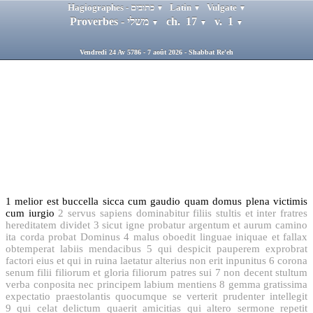
Hagiographes - כתובים
Latin
Vulgate
▼
▼
▼
Proverbes - משלי
ch. 17
v. 1
▼
▼
▼
Vendredi 24 Av 5786 - 7 août 2026 - Shabbat Re'eh
1
melior est buccella sicca cum gaudio quam domus plena victimis
cum iurgio
2
servus sapiens dominabitur filiis stultis et inter fratres
hereditatem dividet
3
sicut igne probatur argentum et aurum camino
ita corda probat Dominus
4
malus oboedit linguae iniquae et fallax
obtemperat labiis mendacibus
5
qui despicit pauperem exprobrat
factori eius et qui in ruina laetatur alterius non erit inpunitus
6
corona
senum filii filiorum et gloria filiorum patres sui
7
non decent stultum
verba conposita nec principem labium mentiens
8
gemma gratissima
expectatio praestolantis quocumque se verterit prudenter intellegit
9
qui celat delictum quaerit amicitias qui altero sermone repetit