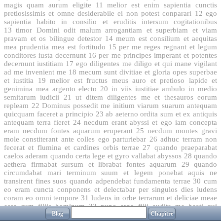
magis quam aurum eligite
11
melior est enim sapientia cunctis
pretiosissimis et omne desiderabile ei non potest conparari
12
ego
sapientia habito in consilio et eruditis intersum cogitationibus
13
timor Domini odit malum arrogantiam et superbiam et viam
pravam et os bilingue detestor
14
meum est consilium et aequitas
mea prudentia mea est fortitudo
15
per me reges regnant et legum
conditores iusta decernunt
16
per me principes imperant et potentes
decernunt iustitiam
17
ego diligentes me diligo et qui mane vigilant
ad me invenient me
18
mecum sunt divitiae et gloria opes superbae
et iustitia
19
melior est fructus meus auro et pretioso lapide et
genimina mea argento electo
20
in viis iustitiae ambulo in medio
semitarum iudicii
21
ut ditem diligentes me et thesauros eorum
repleam
22
Dominus possedit me initium viarum suarum antequam
quicquam faceret a principio
23
ab aeterno ordita sum et ex antiquis
antequam terra fieret
24
necdum erant abyssi et ego iam concepta
eram necdum fontes aquarum eruperant
25
necdum montes gravi
mole constiterant ante colles ego parturiebar
26
adhuc terram non
fecerat et flumina et cardines orbis terrae
27
quando praeparabat
caelos aderam quando certa lege et gyro vallabat abyssos
28
quando
aethera firmabat sursum et librabat fontes aquarum
29
quando
circumdabat mari terminum suum et legem ponebat aquis ne
transirent fines suos quando adpendebat fundamenta terrae
30
cum
eo eram cuncta conponens et delectabar per singulos dies ludens
coram eo omni tempore
31
ludens in orbe terrarum et deliciae meae
esse cum filiis hominum
32
nunc ergo filii audite me beati qui
Blog
Chapitre
custodiunt vias meas
33
audite disciplinam et estote sapientes et