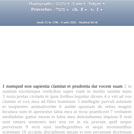
Hagiographes - כתובים
Latin
Vulgate
▼
▼
▼
Proverbes - משלי
ch. 8
v. 1
▼
▼
▼
Jeudi 23 Av 5786 - 6 août 2026 - Shabbat Re'eh
1
numquid non sapientia clamitat et prudentia dat vocem suam
2
in
summis excelsisque verticibus super viam in mediis semitis stans
3
iuxta portas civitatis in ipsis foribus loquitur dicens
4
o viri ad vos
clamito et vox mea ad filios hominum
5
intellegite parvuli astutiam
et insipientes animadvertite
6
audite quoniam de rebus magnis
locutura sum et aperientur labia mea ut recta praedicent
7
veritatem
meditabitur guttur meum et labia mea detestabuntur impium
8
iusti
sunt omnes sermones mei non est in eis pravum quid neque
perversum
9
recti sunt intellegentibus et aequi invenientibus
scientiam
10
accipite disciplinam meam et non pecuniam doctrinam