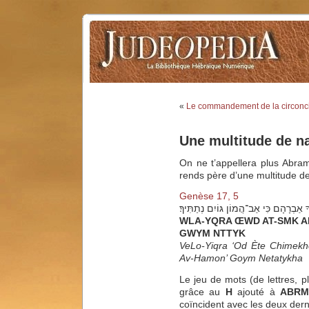
«
Le commandement de la circonc
Une multitude de n
On ne t’appellera plus Abra
rends père d’une multitude de
Genèse 17, 5
אַבְרָהָם כִּי אַב־הֲמוֹן גּוֹיִם נְתַתִּיךָ׃
WLA-YQRA ŒWD AT-SMK 
GWYM NTTYK
VeLo-Yiqra ‘Od Ète Chimek
Av-Hamon’ Goym Netatykha
grâce au
H
ajouté à
ABR
coïncident avec les deux der