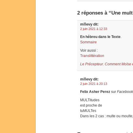
2 réponses à “Une mult
mllevy
dit:
2 juin 2021 à 12:33
En hébreu dans le Texte
.
Sommaire
Voir aussi :
Translittération
Le Précepteur. Comment Moïse en
mllevy
dit:
2 juin 2021 à 20:13
Felix Asher Perez
sur
Facebook
MULTitudes
est proche de
tuMULTes
Dans les 2 cas : multe ou moulte