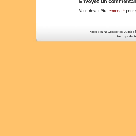
Envoyez un commentai
Vous devez être
connecté
pour p
Inscription Newsletter de Judéop
Judéopédia b