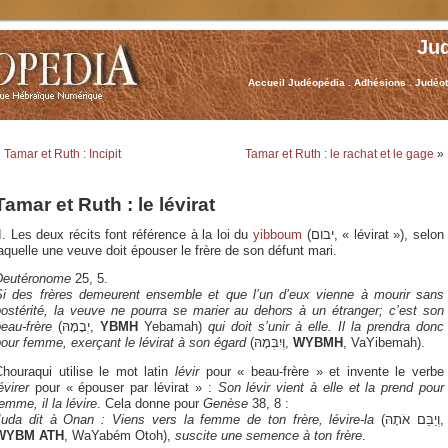
Ju
Accueil Judéopédia
.
Adhésions
.
Judéo
«
Tamar et Ruth : Incipit
Tamar et Ruth : le rachat et le gage
»
Tamar et Ruth : le lévirat
I. Les deux récits font référence à la loi du
yibboum
(יבום, « lévirat »), selon
aquelle une veuve doit épouser le frère de son défunt mari.
Deutéronome
25, 5.
Si des frères demeurent ensemble et que l’un d’eux vienne à mourir sans
postérité, la veuve ne pourra se marier au dehors à un étranger; c’est son
eau-frère
(יְבָמָהּ,
YBMH
Yebamah)
qui doit s’unir à elle. Il la prendra donc
our femme, exerçant le lévirat à son égard
(וְיִבְּמָהּ,
WYBMH
, VaYibemah).
Chouraqui utilise le mot latin
lévir
pour « beau-frère » et invente le verbe
évirer
pour « épouser par lévirat » :
Son lévir vient à elle et la prend pour
emme, il la lévire
. Cela donne pour
Genèse
38, 8 :
Juda dit à Onan : Viens vers la femme de ton frère, lévire-la
(וְיַבֵּם אֹתָהּ,
WYBM ATH
, WaYabém Otoh),
suscite une semence à ton frère
.