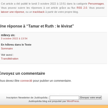
Cet article a été publié le lundi 3 octobre 2022 à 13:51 dans la catégorie
Personnages
.
Vous pouvez suivre les réponses à cet article grâce au flux
RSS 2.0
. Vous pouvez
laisser une réponse
, ou un
trackback
à partir de votre propre blog.
Une réponse à “Tamar et Ruth : le lévirat”
mllevy
dit:
3 octobre 2022 à 13:54
En hébreu dans le Texte
Sommaire
Voir aussi :
Translittération
Envoyez un commentaire
ous devez être
connecté
pour publier un commentaire.
Inscription Newsletter de Judéopédia :
Judéopédia blog est propulsé par
WordPress
.