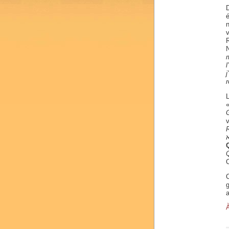
D
R
r
L
v
א
C
C
À