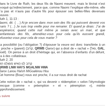
ans le Livre de Ruth, les deux fils de Naomi meurent, mais le lévirat n’est
évoqué qu’indirectement, parce que, comme Naomi l’explique elle-même, elle
n’a pas et n’aura pas d’autre fils pour épouser ses belles-filles devenues
veuves :
uth 1, 11-13 :
Naomi, dit: ( …)
Ai-je encore dans mon sein des fils qui puissent devenir vos
maris ?
(…)
Je suis trop vieille pour me remarier. Et quand je dirais: J’ai de
l’espérance; quand cette nuit même je serais avec un mari, et que
j’enfanterais des fils, attendriez-vous pour cela qu’ils eussent grandi,
efuseriez-vous pour cela de vous marier ?
a possibilité (ou l’obligation ?) d’épouser la veuve est donc transférée à un
« proche » (parent) (קָרוֹב,
QRWB
Qarov
) qui a droit de « rachat » (גאל,
GAL
,
Goël
). On pense à un droit d’héritage qui, en l’absence d’enfants d’un défunt,
a à des collatéraux.
Ruth
2, 20
קָרוֹב לָנוּ הָאִישׁ מִגֹּאֲלֵנוּ הוּ
QRWB LNW HAYS MGALNW HWA
Qarov Lanou HaIsh MiGoalénou Hou
et homme (Boaz) nous est proche, il a sur nous droit de rachat
ette notion de « rachat », qui va devenir « rédemption » selon l’étymologie
grecque (comme « préemption » et « péremption »), mérite
approfondissement.
 suivre