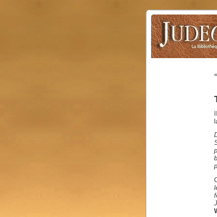
I
l
b
p
l
f