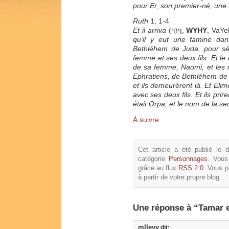
pour Er, son premier-né, un
Ruth
1, 1-4
Et il arriva
(וַיְהִי,
WYHY
, VaYe
qu’il y eut une famine da
Bethléhem de Juda, pour sé
femme et ses deux fils. Et le
de sa femme, Naomi; et les n
Ephratiens, de Bethléhem de 
et ils demeurèrent là. Et Elim
avec ses deux fils. Et ils pr
était Orpa, et le nom de la s
À suivre
Cet article a été publié le
catégorie
Personnages
. Vous
grâce au flux
RSS 2.0
. Vous 
à partir de votre propre blog.
Une réponse à “Tamar et
mllevy
dit: