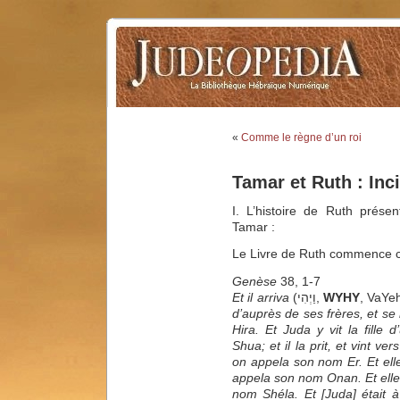
«
Comme le règne d’un roi
Tamar et Ruth : Inci
I. L’histoire de Ruth prése
Tamar :
Le Livre de Ruth commenc
Genèse
38, 1-7
Et il arriva
(וַיְהִי,
WYHY
, VaYe
d’auprès de ses frères, et s
Hira. Et Juda y vit la fill
Shua; et il la prit, et vint ver
on appela son nom Er. Et elle 
appela son nom Onan. Et elle 
nom Shéla. Et [Juda] était 