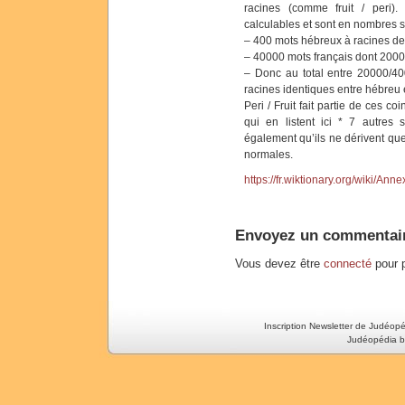
racines (comme fruit / peri). 
calculables et sont en nombres 
– 400 mots hébreux à racines de 
– 40000 mots français dont 2000
– Donc au total entre 20000/40
racines identiques entre hébreu 
Peri / Fruit fait partie de ces co
qui en listent ici * 7 autres 
également qu’ils ne dérivent qu
normales.
https://fr.wiktionary.org/wiki/A
Envoyez un commentai
Vous devez être
connecté
pour p
Inscription Newsletter de Judéop
Judéopédia b