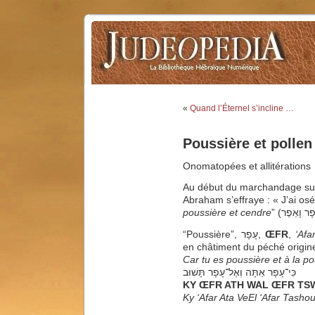
«
Quand l’Éternel s’incline …
Poussière et pollen
Onomatopées et allitérations
Au début du marchandage sur
Abraham s’effraye : « J’ai os
poussière et cendre
“Poussière”, עָפָר,
ŒFR
,
‘Afa
en châtiment du péché origine
Car tu es poussière et à la p
כִּי־עָפָר אַתָּה וְאֶל־עָפָר תָּשׁוּב
KY ŒFR ATH WAL ŒFR TS
Ky ‘Afar Ata VeEl ‘Afar Tasho