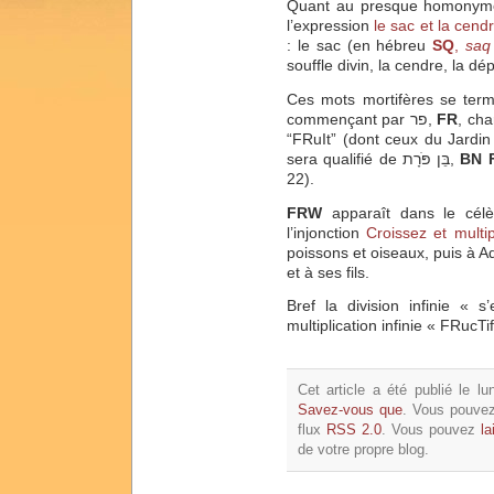
l’expression
le sac et la cend
: le sac (en hébreu
SQ
,
sa
souffle divin, la cendre, la d
commençant par פר,
FR
“FRuIt” (dont ceux du Jardi
sera qualifié de בֵּן פֹּרָת,
BN 
22).
FRW
apparaît dans le cél
l’injonction
Croissez et multip
poissons et oiseaux, puis à A
et à ses fils.
Bref la division infinie « 
multiplication infinie « FRucTi
Cet article a été publié le l
Savez-vous que
. Vous pouvez
flux
RSS 2.0
. Vous pouvez
la
de votre propre blog.