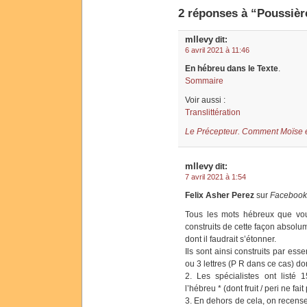
2 réponses à “Poussière
mllevy
dit:
6 avril 2021 à 11:46
En hébreu dans le Texte
.
Sommaire
Voir aussi :
Translittération
Le Précepteur. Comment Moïse en
mllevy
dit:
7 avril 2021 à 1:54
Felix Asher Perez
sur
Facebook
Tous les mots hébreux que vou
construits de cette façon absol
dont il faudrait s’étonner.
Ils sont ainsi construits par e
ou 3 lettres (P R dans ce cas) d
2. Les spécialistes ont listé 
l’hébreu * (dont fruit / peri ne fait
3. En dehors de cela, on recens