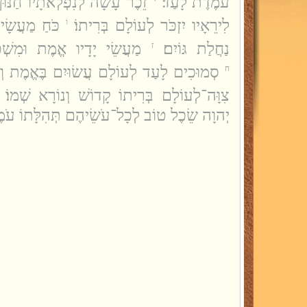
עֹמֶדֶת לָעַד׃
זֵכֶר עָשָׂה לְנִפְלְאֹתָיו חַנּוּן
לִירֵאָיו יִזְכֹּר לְעוֹלָם בְּרִיתוֹ׃
כֹּחַ מַעֲשָׂי
ו
נַחֲלַת גּוֹיִם׃
מַעֲשֵׂי יָדָיו אֱמֶת וּמִשְׁפּ
ז
סְמוּכִים לָעַד לְעוֹלָם עֲשׂוּיִם בֶּאֱמֶת וְיָ
ח
צִוָּה־לְעוֹלָם בְּרִיתוֹ קָדוֹשׁ וְנוֹרָא שְׁמוֹ׃
יְהוָה שֵׂכֶל טוֹב לְכָל־עֹשֵׂיהֶם תְּהִלָּתוֹ עֹמ