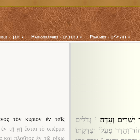
Psaumes - תהילים
Hagiographes - כתובים
Bible - תנך
▼
▼
▼
יְשָׁרִים וְעֵדָה׃
גְּדֹלִים
νος τὸν κύριον ἐν ταῖς
ב
 ἐν τῇ γῇ ἔσται τὸ σπέρμα
וֹד־וְהָדָר פָּעֳלוֹ וְצִדְקָתוֹ
α καὶ πλοῦτος ἐν τῷ οἴκῳ
ה