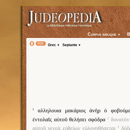
Corpus biblique
▼
Grec
Septante
▼
▼
αλληλουια μακάριος ἀνὴρ ὁ φοβούμε
1
ἐντολαῖς αὐτοῦ θελήσει σφόδρα
δυνατὸν
2
αὐτοῦ γενεὰ εὐθείων εὐλογηθήσεται
δόξ
3