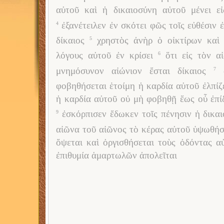
αὐτοῦ καὶ ἡ δικαιοσύνη αὐτοῦ μένει ε
ἐξανέτειλεν ἐν σκότει φῶς τοῖς εὐθέσιν 
4
δίκαιος
χρηστὸς ἀνὴρ ὁ οἰκτίρων καὶ 
5
λόγους αὐτοῦ ἐν κρίσει
ὅτι εἰς τὸν α
6
μνημόσυνον αἰώνιον ἔσται δίκαιος
7
φοβηθήσεται ἑτοίμη ἡ καρδία αὐτοῦ ἐλπίζε
ἡ καρδία αὐτοῦ οὐ μὴ φοβηθῇ ἕως οὗ ἐπί
ἐσκόρπισεν ἔδωκεν τοῖς πένησιν ἡ δικαι
9
αἰῶνα τοῦ αἰῶνος τὸ κέρας αὐτοῦ ὑψωθήσ
ὄψεται καὶ ὀργισθήσεται τοὺς ὀδόντας α
ἐπιθυμία ἁμαρτωλῶν ἀπολεῖται