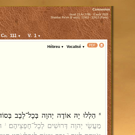
Connexion
Jeudi 23 Av 5786 - 6 août 2026
Shabbat Re'eh (8 août): 21h03 - 22h12 (Paris)
Ch. 111
V. 1
▼
▼
Hébreu
Vocalisé
▼
▼
הַלְלוּ יָהּ אוֹדֶה יְהוָה בְּכָל־לֵבָב בְּסוֹד 
א
מַעֲשֵׂי יְהוָה דְּרוּשִׁים לְכָל־חֶפְצֵיהֶם׃
ה
ג
ד