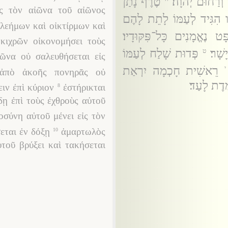
 וְרַחוּם יְהוָה׃
טֶרֶף נָתַן
ἰς τὸν αἰῶνα τοῦ αἰῶνος
ו הִגִּיד לְעַמּוֹ לָתֵת לָהֶם
ἐλεήμων καὶ οἰκτίρμων καὶ
ָט נֶאֱמָנִים כָּל־פִּקּוּדָיו׃
κιχρῶν οἰκονομήσει τοὺς
שָׁר׃
פְּדוּת שָׁלַח לְעַמּוֹ
ט
ἰῶνα οὐ σαλευθήσεται εἰς
רֵאשִׁית חָכְמָה יִרְאַת
י
ἀπὸ ἀκοῆς πονηρᾶς οὐ
ֶדֶת לָעַד׃
ιν ἐπὶ κύριον
ἐστήρικται
8
δῃ ἐπὶ τοὺς ἐχθροὺς αὐτοῦ
οσύνη αὐτοῦ μένει εἰς τὸν
εται ἐν δόξῃ
ἁμαρτωλὸς
10
ὐτοῦ βρύξει καὶ τακήσεται