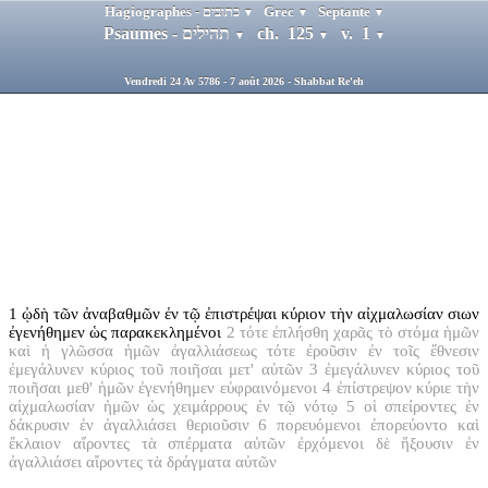
Hagiographes - כתובים
Grec
Septante
▼
▼
▼
Psaumes - תהילים
ch. 125
v. 1
▼
▼
▼
Vendredi 24 Av 5786 - 7 août 2026 - Shabbat Re'eh
1
ᾠδὴ τῶν ἀναβαθμῶν ἐν τῷ ἐπιστρέψαι κύριον τὴν αἰχμαλωσίαν σιων
ἐγενήθημεν ὡς παρακεκλημένοι
2
τότε ἐπλήσθη χαρᾶς τὸ στόμα ἡμῶν
καὶ ἡ γλῶσσα ἡμῶν ἀγαλλιάσεως τότε ἐροῦσιν ἐν τοῖς ἔθνεσιν
ἐμεγάλυνεν κύριος τοῦ ποιῆσαι μετ' αὐτῶν
3
ἐμεγάλυνεν κύριος τοῦ
ποιῆσαι μεθ' ἡμῶν ἐγενήθημεν εὐφραινόμενοι
4
ἐπίστρεψον κύριε τὴν
αἰχμαλωσίαν ἡμῶν ὡς χειμάρρους ἐν τῷ νότῳ
5
οἱ σπείροντες ἐν
δάκρυσιν ἐν ἀγαλλιάσει θεριοῦσιν
6
πορευόμενοι ἐπορεύοντο καὶ
ἔκλαιον αἴροντες τὰ σπέρματα αὐτῶν ἐρχόμενοι δὲ ἥξουσιν ἐν
ἀγαλλιάσει αἴροντες τὰ δράγματα αὐτῶν