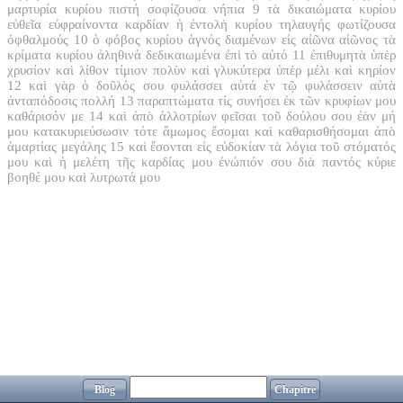
μαρτυρία κυρίου πιστή σοφίζουσα νήπια
9
τὰ δικαιώματα κυρίου
εὐθεῖα εὐφραίνοντα καρδίαν ἡ ἐντολὴ κυρίου τηλαυγής φωτίζουσα
ὀφθαλμούς
10
ὁ φόβος κυρίου ἁγνός διαμένων εἰς αἰῶνα αἰῶνος τὰ
κρίματα κυρίου ἀληθινά δεδικαιωμένα ἐπὶ τὸ αὐτό
11
ἐπιθυμητὰ ὑπὲρ
χρυσίον καὶ λίθον τίμιον πολὺν καὶ γλυκύτερα ὑπὲρ μέλι καὶ κηρίον
12
καὶ γὰρ ὁ δοῦλός σου φυλάσσει αὐτά ἐν τῷ φυλάσσειν αὐτὰ
ἀνταπόδοσις πολλή
13
παραπτώματα τίς συνήσει ἐκ τῶν κρυφίων μου
καθάρισόν με
14
καὶ ἀπὸ ἀλλοτρίων φεῖσαι τοῦ δούλου σου ἐὰν μή
μου κατακυριεύσωσιν τότε ἄμωμος ἔσομαι καὶ καθαρισθήσομαι ἀπὸ
ἁμαρτίας μεγάλης
15
καὶ ἔσονται εἰς εὐδοκίαν τὰ λόγια τοῦ στόματός
μου καὶ ἡ μελέτη τῆς καρδίας μου ἐνώπιόν σου διὰ παντός κύριε
βοηθέ μου καὶ λυτρωτά μου
Blog
Chapitre