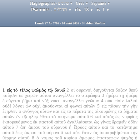
Hagiographes - כתובים
Grec
Septante
▼
▼
▼
Psaumes - תהילים
ch. 18
v. 1
▼
▼
▼
Lundi 27 Av 5786 - 10 août 2026 - Shabbat Shoftim
1
εἰς τὸ τέλος ψαλμὸς τῷ δαυιδ
2
οἱ οὐρανοὶ διηγοῦνται δόξαν θεοῦ
ποίησιν δὲ χειρῶν αὐτοῦ ἀναγγέλλει τὸ στερέωμα
3
ἡμέρα τῇ ἡμέρᾳ
ἐρεύγεται ῥῆμα καὶ νὺξ νυκτὶ ἀναγγέλλει γνῶσιν
4
οὐκ εἰσὶν λαλιαὶ
οὐδὲ λόγοι ὧν οὐχὶ ἀκούονται αἱ φωναὶ αὐτῶν
5
εἰς πᾶσαν τὴν γῆν
ἐξῆλθεν ὁ φθόγγος αὐτῶν καὶ εἰς τὰ πέρατα τῆς οἰκουμένης τὰ ῥήματα
αὐτῶν ἐν τῷ ἡλίῳ ἔθετο τὸ σκήνωμα αὐτοῦ
6
καὶ αὐτὸς ὡς νυμφίος
ἐκπορευόμενος ἐκ παστοῦ αὐτοῦ ἀγαλλιάσεται ὡς γίγας δραμεῖν ὁδὸν
αὐτοῦ
7
ἀπ' ἄκρου τοῦ οὐρανοῦ ἡ ἔξοδος αὐτοῦ καὶ τὸ κατάντημα
αὐτοῦ ἕως ἄκρου τοῦ οὐρανοῦ καὶ οὐκ ἔστιν ὃς ἀποκρυβήσεται τὴν
θέρμην αὐτοῦ
8
ὁ νόμος τοῦ κυρίου ἄμωμος ἐπιστρέφων ψυχάς ἡ