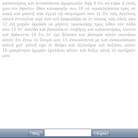
κατανοήσεις καὶ ἀνταπόδοσιν ἁμαρτωλῶν ὄψῃ
9
ὅτι σύ κύριε ἡ ἐλπίς
μου τὸν ὕψιστον ἔθου καταφυγήν σου
10
οὐ προσελεύσεται πρὸς σὲ
κακά καὶ μάστιξ οὐκ ἐγγιεῖ τῷ σκηνώματί σου
11
ὅτι τοῖς ἀγγέλοις
αὐτοῦ ἐντελεῖται περὶ σοῦ τοῦ διαφυλάξαι σε ἐν πάσαις ταῖς ὁδοῖς σου
12
ἐπὶ χειρῶν ἀροῦσίν σε μήποτε προσκόψῃς πρὸς λίθον τὸν πόδα
σου
13
ἐπ' ἀσπίδα καὶ βασιλίσκον ἐπιβήσῃ καὶ καταπατήσεις λέοντα
καὶ δράκοντα
14
ὅτι ἐπ' ἐμὲ ἤλπισεν καὶ ῥύσομαι αὐτόν σκεπάσω
αὐτόν ὅτι ἔγνω τὸ ὄνομά μου
15
ἐπικαλέσεταί με καὶ εἰσακούσομαι
αὐτοῦ μετ' αὐτοῦ εἰμι ἐν θλίψει καὶ ἐξελοῦμαι καὶ δοξάσω αὐτόν
16
μακρότητα ἡμερῶν ἐμπλήσω αὐτὸν καὶ δείξω αὐτῷ τὸ σωτήριόν
μου
Blog
Chapitre