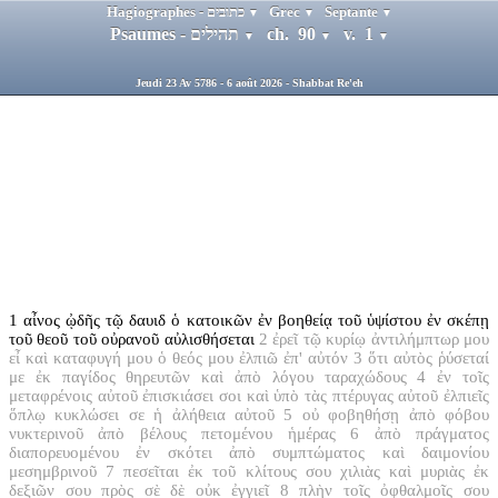
Hagiographes - כתובים
Grec
Septante
▼
▼
▼
Psaumes - תהילים
ch. 90
v. 1
▼
▼
▼
Jeudi 23 Av 5786 - 6 août 2026 - Shabbat Re'eh
1
αἶνος ᾠδῆς τῷ δαυιδ ὁ κατοικῶν ἐν βοηθείᾳ τοῦ ὑψίστου ἐν σκέπῃ
τοῦ θεοῦ τοῦ οὐρανοῦ αὐλισθήσεται
2
ἐρεῖ τῷ κυρίῳ ἀντιλήμπτωρ μου
εἶ καὶ καταφυγή μου ὁ θεός μου ἐλπιῶ ἐπ' αὐτόν
3
ὅτι αὐτὸς ῥύσεταί
με ἐκ παγίδος θηρευτῶν καὶ ἀπὸ λόγου ταραχώδους
4
ἐν τοῖς
μεταφρένοις αὐτοῦ ἐπισκιάσει σοι καὶ ὑπὸ τὰς πτέρυγας αὐτοῦ ἐλπιεῖς
ὅπλῳ κυκλώσει σε ἡ ἀλήθεια αὐτοῦ
5
οὐ φοβηθήσῃ ἀπὸ φόβου
νυκτερινοῦ ἀπὸ βέλους πετομένου ἡμέρας
6
ἀπὸ πράγματος
διαπορευομένου ἐν σκότει ἀπὸ συμπτώματος καὶ δαιμονίου
μεσημβρινοῦ
7
πεσεῖται ἐκ τοῦ κλίτους σου χιλιὰς καὶ μυριὰς ἐκ
δεξιῶν σου πρὸς σὲ δὲ οὐκ ἐγγιεῖ
8
πλὴν τοῖς ὀφθαλμοῖς σου