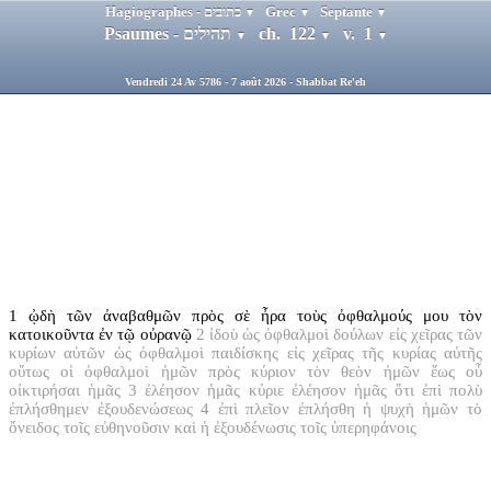
Hagiographes - כתובים
Grec
Septante
▼
▼
▼
Psaumes - תהילים
ch. 122
v. 1
▼
▼
▼
Vendredi 24 Av 5786 - 7 août 2026 - Shabbat Re'eh
1
ᾠδὴ τῶν ἀναβαθμῶν πρὸς σὲ ἦρα τοὺς ὀφθαλμούς μου τὸν
κατοικοῦντα ἐν τῷ οὐρανῷ
2
ἰδοὺ ὡς ὀφθαλμοὶ δούλων εἰς χεῖρας τῶν
κυρίων αὐτῶν ὡς ὀφθαλμοὶ παιδίσκης εἰς χεῖρας τῆς κυρίας αὐτῆς
οὕτως οἱ ὀφθαλμοὶ ἡμῶν πρὸς κύριον τὸν θεὸν ἡμῶν ἕως οὗ
οἰκτιρήσαι ἡμᾶς
3
ἐλέησον ἡμᾶς κύριε ἐλέησον ἡμᾶς ὅτι ἐπὶ πολὺ
ἐπλήσθημεν ἐξουδενώσεως
4
ἐπὶ πλεῖον ἐπλήσθη ἡ ψυχὴ ἡμῶν τὸ
ὄνειδος τοῖς εὐθηνοῦσιν καὶ ἡ ἐξουδένωσις τοῖς ὑπερηφάνοις