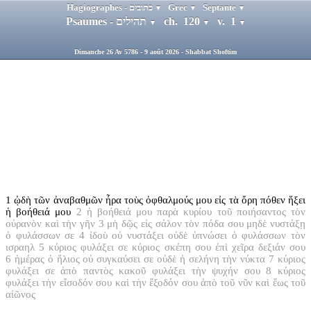
Hagiographes - כתובים
Grec
Septante
▼
▼
▼
Psaumes - תהילים
ch. 120
v. 1
▼
▼
▼
Dimanche 26 Av 5786 - 9 août 2026 - Shabbat Shoftim
1
ᾠδὴ τῶν ἀναβαθμῶν ἦρα τοὺς ὀφθαλμούς μου εἰς τὰ ὄρη πόθεν ἥξει
ἡ βοήθειά μου
2
ἡ βοήθειά μου παρὰ κυρίου τοῦ ποιήσαντος τὸν
οὐρανὸν καὶ τὴν γῆν
3
μὴ δῷς εἰς σάλον τὸν πόδα σου μηδὲ νυστάξῃ
ὁ φυλάσσων σε
4
ἰδοὺ οὐ νυστάξει οὐδὲ ὑπνώσει ὁ φυλάσσων τὸν
ισραηλ
5
κύριος φυλάξει σε κύριος σκέπη σου ἐπὶ χεῖρα δεξιάν σου
6
ἡμέρας ὁ ἥλιος οὐ συγκαύσει σε οὐδὲ ἡ σελήνη τὴν νύκτα
7
κύριος
φυλάξει σε ἀπὸ παντὸς κακοῦ φυλάξει τὴν ψυχήν σου
8
κύριος
φυλάξει τὴν εἴσοδόν σου καὶ τὴν ἔξοδόν σου ἀπὸ τοῦ νῦν καὶ ἕως τοῦ
αἰῶνος