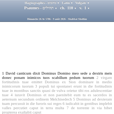
Hagiographes - כתובים
Latin
Vulgate
▼
▼
▼
Psaumes - תהילים
ch. 110
v. 1
▼
▼
▼
Dimanche 26 Av 5786 - 9 août 2026 - Shabbat Shoftim
1
David canticum dixit Dominus Domino meo sede a dextris meis
donec ponam inimicos tuos scabillum pedum tuorum
2
virgam
fortitudinis tuae emittet Dominus ex Sion dominare in medio
inimicorum tuorum
3
populi tui spontanei erunt in die fortitudinis
tuae in montibus sanctis quasi de vulva orietur tibi ros adulescentiae
tuae
4
iuravit Dominus et non paenitebit eum tu es sacerdos in
aeternum secundum ordinem Melchisedech
5
Dominus ad dexteram
tuam percussit in die furoris sui reges
6
iudicabit in gentibus implebit
valles percutiet caput in terra multa
7
de torrente in via bibet
propterea exaltabit caput