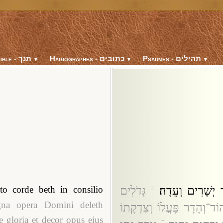
Psaumes - תהילים
Hagiographes - כתובים
Bible - תנך
▼
▼
▼
יְשָׁרִים וְעֵדָה׃
גְּדֹלִים
to corde beth in consilio
ב
na opera Domini deleth
וֹד־וְהָדָר פָּעֳלוֹ וְצִדְקָתוֹ
e gloria et decor opus eius
ה