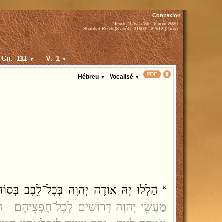
Connexion
Jeudi 23 Av 5786 - 6 août 2026
Shabbat Re'eh (8 août): 21h03 - 22h12 (Paris)
Ch. 111
V. 1
▼
▼
Hébreu
Vocalisé
▼
▼
הַלְלוּ יָהּ אוֹדֶה יְהוָה בְּכָל־לֵבָב בְּסוֹד 
א
מַעֲשֵׂי יְהוָה דְּרוּשִׁים לְכָל־חֶפְצֵיהֶם׃
ה
ג
ד