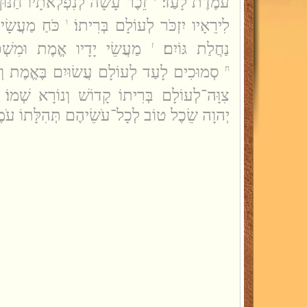
עֹמֶדֶת לָעַד׃
זֵכֶר עָשָׂה לְנִפְלְאֹתָיו חַנּוּן
לִירֵאָיו יִזְכֹּר לְעוֹלָם בְּרִיתוֹ׃
כֹּחַ מַעֲשָׂי
ו
נַחֲלַת גּוֹיִם׃
מַעֲשֵׂי יָדָיו אֱמֶת וּמִשְׁפּ
ז
סְמוּכִים לָעַד לְעוֹלָם עֲשׂוּיִם בֶּאֱמֶת וְיָ
ח
צִוָּה־לְעוֹלָם בְּרִיתוֹ קָדוֹשׁ וְנוֹרָא שְׁמוֹ׃
יְהוָה שֵׂכֶל טוֹב לְכָל־עֹשֵׂיהֶם תְּהִלָּתוֹ עֹמ