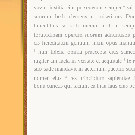
vav et iustitia eius perseverans semper
zai
4
suorum heth clemens et misericors Do
timentibus se ioth memor erit in sempi
fortitudinem operum suorum adnuntiabit 
eis hereditatem gentium mem opus manuum
nun fidelia omnia praecepta eius same
8
iugiter ain facta in veritate et aequitate
fe 
9
suo sade mandavit in aeternum pactum suum
nomen eius
res principium sapientiae
10
bona cunctis qui faciunt ea thau laus eius per