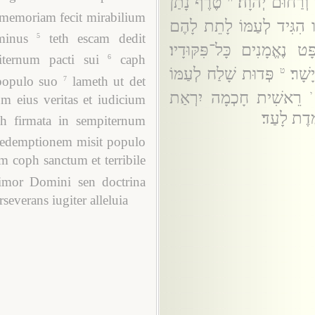
 וְרַחוּם יְהוָה׃
טֶרֶף נָתַן
 memoriam fecit mirabilium
ו הִגִּיד לְעַמּוֹ לָתֵת לָהֶם
minus
teth escam dedit
5
ָט נֶאֱמָנִים כָּל־פִּקּוּדָיו׃
ternum pacti sui
caph
6
שָׁר׃
פְּדוּת שָׁלַח לְעַמּוֹ
ט
populo suo
lameth ut det
7
רֵאשִׁית חָכְמָה יִרְאַת
י
 eius veritas et iudicium
ֶדֶת לָעַד׃
ch firmata in sempiternum
redemptionem misit populo
 coph sanctum et terribile
 timor Domini sen doctrina
severans iugiter alleluia