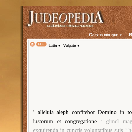
Corpus biblique
▼
Latin
Vulgate
▼
▼
alleluia aleph confitebor Domino in to
1
iustorum et congregatione
gimel mag
2
exquirenda in cunctis voluntatibus suis
h
3