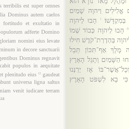
ה וּמְהֻלָּל מְאֹד נוֹרָא הוּא
terribilis est super omnes
ים אֱלִילִים וַיהוָה שָׁמַיִם
lia Dominus autem caelos
מִקְדָּשׁוֹ׃
הָבוּ לַיהוָה
ז
fortitudo et exultatio in
הָבוּ לַיהוָה כְּבוֹד שְׁמוֹ
ח
 populorum adferte Domino
לַיהוָה בְּהַדְרַת־קֹדֶשׁ חִילוּ
loriam nomini eius levate
ָה מָלָךְ אַף־תִּכּוֹן תֵּבֵל
minum in decore sanctuarii
 gentibus Dominus regnavit
ְחוּ הַשָּׁמַיִם וְתָגֵל הָאָרֶץ
abit populos in aequitate
כָל־אֲשֶׁר־בּוֹ אָז יְרַנְּנוּ
 et plenitudo eius
gaudeat
12
כִּי בָא לִשְׁפֹּט הָאָרֶץ
bunt universa ligna saltus
iam venit iudicare terram
sua