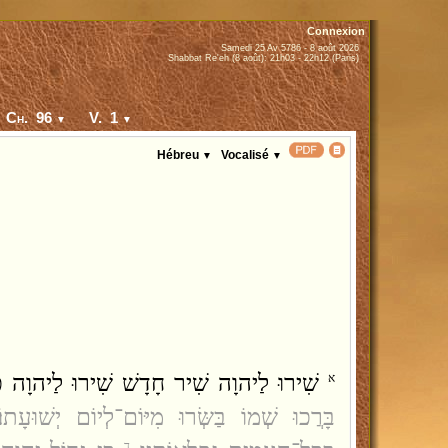
Connexion
Samedi 25 Av 5786 - 8 août 2026
Shabbat Re'eh (8 août): 21h03 - 22h12 (Paris)
Ch. 96
V. 1
▼
▼
Hébreu
Vocalisé
▼
▼
שִׁירוּ לַיהוָה שִׁיר חָדָשׁ שִׁירוּ לַיהוָה כּ
א
בָּרֲכוּ שְׁמוֹ בַּשְּׂרוּ מִיּוֹם־לְיוֹם יְשׁוּעָתוֹ׃
ד