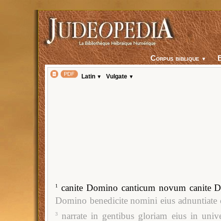
Corpus biblique
▼
Latin
Vulgate
▼
▼
canite Domino canticum novum canite D
1
Domino benedicite nomini eius adnuntiate d
narrate in gentibus gloriam eius in unive
3