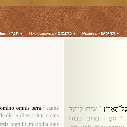
Psaumes - תהילים
Hagiographes - כתובים
Bible - תנך
▼
▼
▼
ָל־הָאָרֶץ׃
שִׁירוּ לַיהוָה
omino omnis terra
canite
2
ב
e die in diem salutare eius
סַפְּרוּ בַגּוֹיִם כְּבוֹדוֹ
ג
rsis populis mirabilia eius