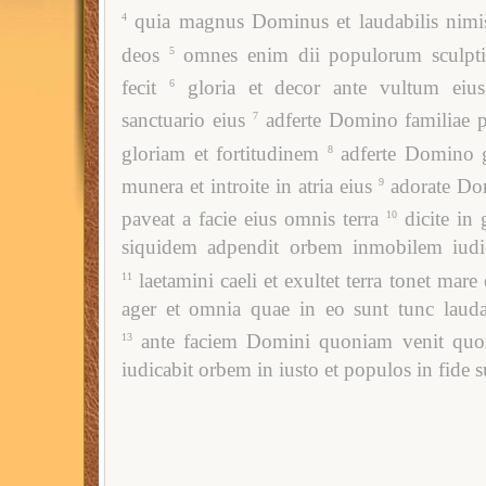
quia magnus Dominus et laudabilis nimis 
4
deos
omnes enim dii populorum sculpti
5
fecit
gloria et decor ante vultum eius 
6
sanctuario eius
adferte Domino familiae
7
gloriam et fortitudinem
adferte Domino g
8
munera et introite in atria eius
adorate Do
9
paveat a facie eius omnis terra
dicite in
10
siquidem adpendit orbem inmobilem iudic
laetamini caeli et exultet terra tonet mare
11
ager et omnia quae in eo sunt tunc lauda
ante faciem Domini quoniam venit quon
13
iudicabit orbem in iusto et populos in fide 