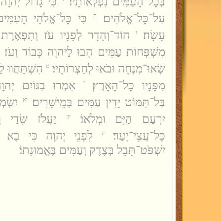
בְּכָל־הָעַמִּים נִפְלְאוֹתָיו׃
כִּי גָדוֹל יְהוָ
עַל־כָּל־אֱלֹהִים׃
כִּי כָּל־אֱלֹהֵי הָעַמִּ
ה
עָשָׂה׃
הוֹד־וְהָדָר לְפָנָיו עֹז וְתִפְאֶרֶת בְּ
ו
מִשְׁפְּחוֹת עַמִּים הָבוּ לַיהוָה כָּבוֹד וָעֹז׃
שְׂאוּ־מִנְחָה וּבֹאוּ לְחַצְרוֹתָיו׃
הִשְׁתַּחֲווּ 
ט
מִפָּנָיו כָּל־הָאָרֶץ׃
אִמְרוּ בַגּוֹיִם יְהו
י
בַּל־תִּמּוֹט יָדִין עַמִּים בְּמֵישָׁרִים׃
יִשְׂמ
יא
יִרְעַם הַיָּם וּמְלֹאוֹ׃
יַעֲלֹז שָׂדַי וְ
יב
כָּל־עֲצֵי־יָעַר׃
לִפְנֵי יְהוָה כִּי בָא 
יג
יִשְׁפֹּט־תֵּבֵל בְּצֶדֶק וְעַמִּים בֶּאֱמוּנָתוֹ׃