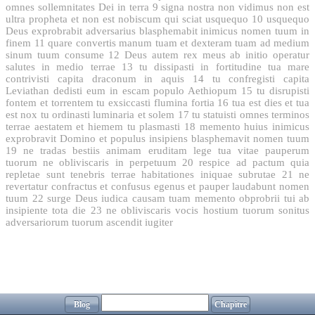
omnes sollemnitates Dei in terra
9
signa nostra non vidimus non est
ultra propheta et non est nobiscum qui sciat usquequo
10
usquequo
Deus exprobrabit adversarius blasphemabit inimicus nomen tuum in
finem
11
quare convertis manum tuam et dexteram tuam ad medium
sinum tuum consume
12
Deus autem rex meus ab initio operatur
salutes in medio terrae
13
tu dissipasti in fortitudine tua mare
contrivisti capita draconum in aquis
14
tu confregisti capita
Leviathan dedisti eum in escam populo Aethiopum
15
tu disrupisti
fontem et torrentem tu exsiccasti flumina fortia
16
tua est dies et tua
est nox tu ordinasti luminaria et solem
17
tu statuisti omnes terminos
terrae aestatem et hiemem tu plasmasti
18
memento huius inimicus
exprobravit Domino et populus insipiens blasphemavit nomen tuum
19
ne tradas bestiis animam eruditam lege tua vitae pauperum
tuorum ne obliviscaris in perpetuum
20
respice ad pactum quia
repletae sunt tenebris terrae habitationes iniquae subrutae
21
ne
revertatur confractus et confusus egenus et pauper laudabunt nomen
tuum
22
surge Deus iudica causam tuam memento obprobrii tui ab
insipiente tota die
23
ne obliviscaris vocis hostium tuorum sonitus
adversariorum tuorum ascendit iugiter
Blog
Chapitre