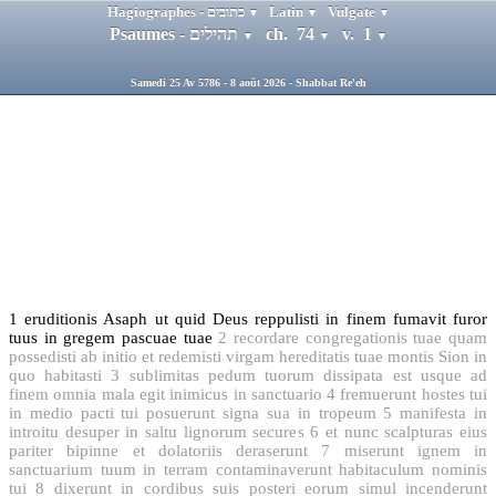
Hagiographes - כתובים
Latin
Vulgate
▼
▼
▼
Psaumes - תהילים
ch. 74
v. 1
▼
▼
▼
Samedi 25 Av 5786 - 8 août 2026 - Shabbat Re'eh
1
eruditionis Asaph ut quid Deus reppulisti in finem fumavit furor
tuus in gregem pascuae tuae
2
recordare congregationis tuae quam
possedisti ab initio et redemisti virgam hereditatis tuae montis Sion in
quo habitasti
3
sublimitas pedum tuorum dissipata est usque ad
finem omnia mala egit inimicus in sanctuario
4
fremuerunt hostes tui
in medio pacti tui posuerunt signa sua in tropeum
5
manifesta in
introitu desuper in saltu lignorum secures
6
et nunc scalpturas eius
pariter bipinne et dolatoriis deraserunt
7
miserunt ignem in
sanctuarium tuum in terram contaminaverunt habitaculum nominis
tui
8
dixerunt in cordibus suis posteri eorum simul incenderunt