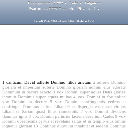
Hagiographes - כתובים
Latin
Vulgate
▼
▼
▼
Psaumes - תהילים
ch. 29
v. 1
▼
▼
▼
Samedi 25 Av 5786 - 8 août 2026 - Shabbat Re'eh
1
canticum David adferte Domino filios arietum
2
adferte Domino
gloriam et imperium adferte Domino gloriam nomini eius adorate
Dominum in decore sancto
3
vox Domini super aquas Deus gloriae
intonuit Dominus super aquas multas
4
vox Domini in fortitudine
vox Domini in decore
5
vox Domini confringentis cedros et
confringet Dominus cedros Libani
6
et disperget eas quasi vitulus
Libani et Sarion quasi filius rinocerotis
7
vox Domini dividens
flammas ignis
8
vox Domini parturire faciens desertum Cades
9
vox
Domini obsetricans cervis et revelans saltus et in templo eius omnis
loquetur gloriam
10
Dominus diluvium inhabitat et sedebit Dominus