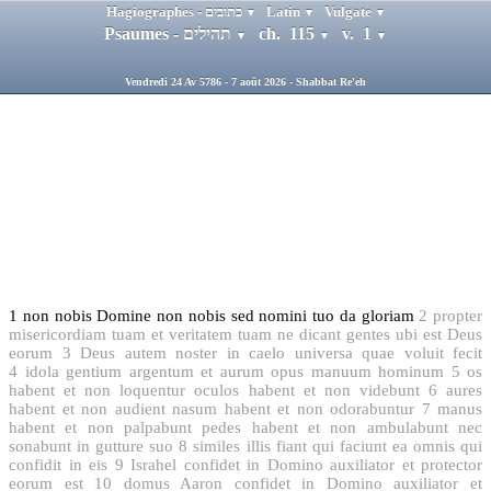
Hagiographes - כתובים
Latin
Vulgate
▼
▼
▼
Psaumes - תהילים
ch. 115
v. 1
▼
▼
▼
Vendredi 24 Av 5786 - 7 août 2026 - Shabbat Re'eh
1
non nobis Domine non nobis sed nomini tuo da gloriam
2
propter
misericordiam tuam et veritatem tuam ne dicant gentes ubi est Deus
eorum
3
Deus autem noster in caelo universa quae voluit fecit
4
idola gentium argentum et aurum opus manuum hominum
5
os
habent et non loquentur oculos habent et non videbunt
6
aures
habent et non audient nasum habent et non odorabuntur
7
manus
habent et non palpabunt pedes habent et non ambulabunt nec
sonabunt in gutture suo
8
similes illis fiant qui faciunt ea omnis qui
confidit in eis
9
Israhel confidet in Domino auxiliator et protector
eorum est
10
domus Aaron confidet in Domino auxiliator et