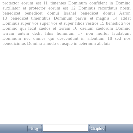
protector eorum est
11
timentes Dominum confident in Domino
auxiliator et protector eorum est
12
Dominus recordatus nostri
benedicet benedicet domui Israhel benedicet domui Aaron
13
benedicet timentibus Dominum parvis et magnis
14
addat
Dominus super vos super vos et super filios vestros
15
benedicti vos
Domino qui fecit caelos et terram
16
caelum caelorum Domino
terram autem dedit filiis hominum
17
non mortui laudabunt
Dominum nec omnes qui descendunt in silentium
18
sed nos
benedicimus Domino amodo et usque in aeternum alleluia
Blog
Chapitre